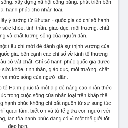
sống, xây dựng xã hội công bằng, phát triển bền
ại hạnh phúc cho nhân loại.
ấy ý tưởng từ Bhutan - quốc gia có chỉ số hạnh
 sức khỏe, tinh thần, giáo dục, môi trường, chất
ng và chất lượng sống của người dân.
ột tiêu chí mới để đánh giá sự thịnh vượng của
quốc gia, bên cạnh các chỉ số về kinh tế thường
àu có vật chất. Chỉ số hạnh phúc quốc gia được
ề sức khỏe, tinh thần, giáo dục, môi trường, chất
ý và mức sống của người dân.
tế Hạnh phúc là một dịp để nâng cao nhận thức
úc trong cuộc sống của nhân loại trên khắp thế
ng hạnh phúc không chỉ bắt nguồn từ sự sung túc
hỉ quan tâm, biết ơn và tử tế giữa con người với
ng, lan tỏa hạnh phúc đang có vì một thế giới tốt
đẹp hơn.