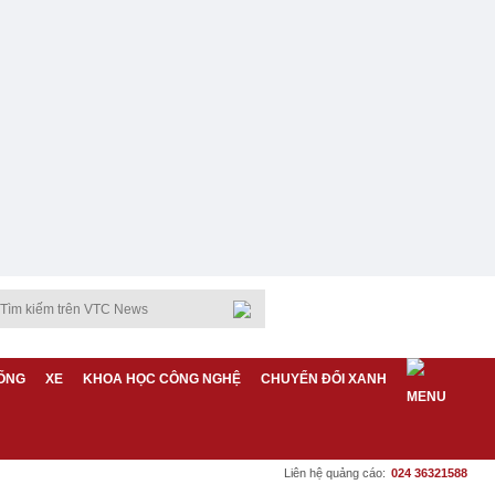
ỐNG
XE
KHOA HỌC CÔNG NGHỆ
CHUYỂN ĐỔI XANH
Liên hệ quảng cáo:
024 36321588