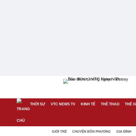
THỜI SỰ
VTC NEWS TV
KINH TẾ
THỂ THAO
THẾ G
GIỚI TRẺ
CHUYỆN BỐN PHƯƠNG
GIA ĐÌNH