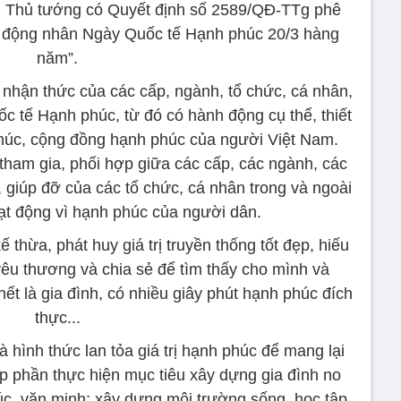
, Thủ tướng có Quyết định số 2589/QĐ-TTg phê
t động nhân Ngày Quốc tế Hạnh phúc 20/3 hàng
năm”.
nhận thức của các cấp, ngành, tổ chức, cá nhân,
ốc tế Hạnh phúc, từ đó có hành động cụ thể, thiết
húc, cộng đồng hạnh phúc của người Việt Nam.
tham gia, phối hợp giữa các cấp, các ngành, các
 giúp đỡ của các tổ chức, cá nhân trong và ngoài
ạt động vì hạnh phúc của người dân.
 thừa, phát huy giá trị truyền thống tốt đẹp, hiếu
yêu thương và chia sẻ để tìm thấy cho mình và
t là gia đình, có nhiều giây phút hạnh phúc đích
thực...
hình thức lan tỏa giá trị hạnh phúc để mang lại
p phần thực hiện mục tiêu xây dựng gia đình no
úc, văn minh; xây dựng môi trường sống, học tập