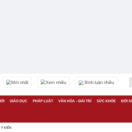
Mới nhất
Xem nhiều
Bình luận nhiều
IỚI
GIÁO DỤC
PHÁP LUẬT
VĂN HÓA - GIẢI TRÍ
SỨC KHỎE
ĐỜI S
Ý KIẾN