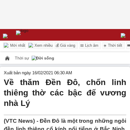
Mới nhất
Xem nhiều
💰 Giá vàng
📅 Lịch âm
☀️ Thời tiết

Thời sự
Đời sống
Xuất bản ngày 16/02/2021 06:30 AM
Về thăm Đền Đô, chốn linh
thiêng thờ các bậc đế vương
nhà Lý
(VTC News) -
Đền Đô là một trong những ngôi
đền linh thiêng cổ kính nổi tiếng ở Bắc Ninh,