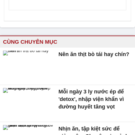
CÙNG CHUYÊN MỤC
Nên ăn thịt bò tái hay chín?
Mỗi ngày 3 ly nước ép để
'detox', nhập viện khẩn vì
đường huyết tăng vọt
Nhịn ăn, tập kiệt sức để