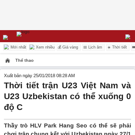
Mới nhất
Xem nhiều
💰 Giá vàng
📅 Lịch âm
☀️ Thời tiết

Thể thao
Xuất bản ngày 25/01/2018 08:28 AM
Thời tiết trận U23 Việt Nam và
U23 Uzbekistan có thể xuống 0
độ C
Thầy trò HLV Park Hang Seo có thể sẽ phải
chơi trận chung kết với Uzbekistan ngày 27/1