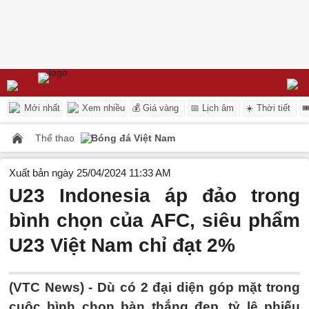
Mới nhất
Xem nhiều
💰 Giá vàng
📅 Lịch âm
☀️ Thời tiết

Thể thao
Bóng đá Việt Nam
Xuất bản ngày 25/04/2024 11:33 AM
U23 Indonesia áp đảo trong
bình chọn của AFC, siêu phẩm
U23 Việt Nam chỉ đạt 2%
(VTC News) -
Dù có 2 đại diện góp mặt trong
cuộc bình chọn bàn thắng đẹp, tỷ lệ phiếu