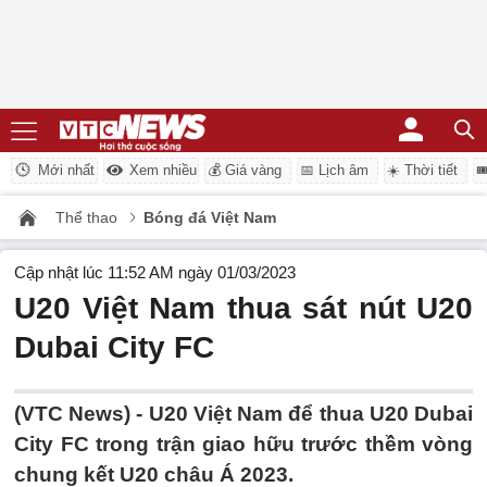
Mới nhất
Xem nhiều
💰 Giá vàng
📅 Lịch âm
☀️ Thời tiết

Thể thao
Bóng đá Việt Nam
Cập nhật lúc 11:52 AM ngày 01/03/2023
U20 Việt Nam thua sát nút U20
Dubai City FC
(VTC News) -
U20 Việt Nam để thua U20 Dubai
City FC trong trận giao hữu trước thềm vòng
chung kết U20 châu Á 2023.