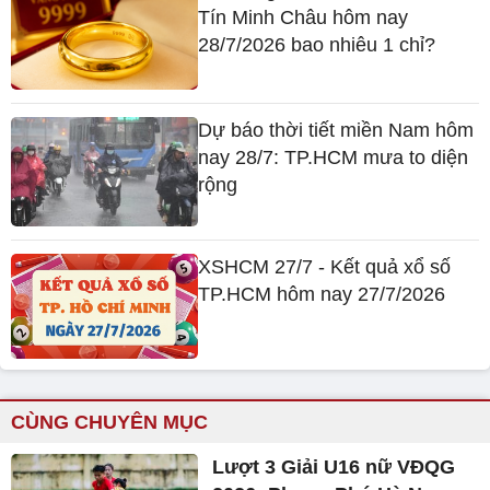
Tín Minh Châu hôm nay
28/7/2026 bao nhiêu 1 chỉ?
Dự báo thời tiết miền Nam hôm
nay 28/7: TP.HCM mưa to diện
rộng
XSHCM 27/7 - Kết quả xổ số
TP.HCM hôm nay 27/7/2026
CÙNG CHUYÊN MỤC
Lượt 3 Giải U16 nữ VĐQG