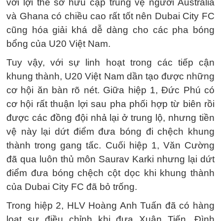
với lợi thế sở hữu cặp trung vệ người Australia
và Ghana có chiều cao rất tốt nên Dubai City FC
cũng hóa giải khá dễ dàng cho các pha bóng
bổng của U20 Việt Nam.
Tuy vậy, với sự linh hoạt trong các tiếp cận
khung thành, U20 Việt Nam dần tạo được những
cơ hội ăn bàn rõ nét. Giữa hiệp 1, Đức Phú có
cơ hội rất thuận lợi sau pha phối hợp từ biên rồi
được các đồng đội nhả lại ở trung lộ, nhưng tiền
vệ này lại dứt điểm đưa bóng đi chệch khung
thành trong gang tấc. Cuối hiệp 1, Văn Cường
đã qua luôn thủ môn Saurav Karki nhưng lại dứt
điểm đưa bóng chệch cột dọc khi khung thành
của Dubai City FC đã bỏ trống.
Trong hiệp 2, HLV Hoàng Anh Tuấn đã có hàng
loạt sự điều chỉnh khi đưa Xuân Tiến, Đình