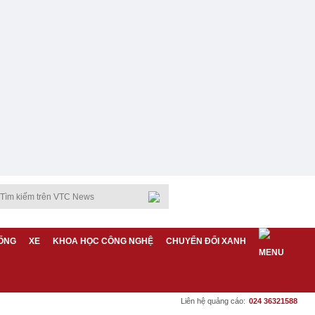
ỐNG
XE
KHOA HỌC CÔNG NGHỆ
CHUYỂN ĐỔI XANH
Liên hệ quảng cáo:
024 36321588