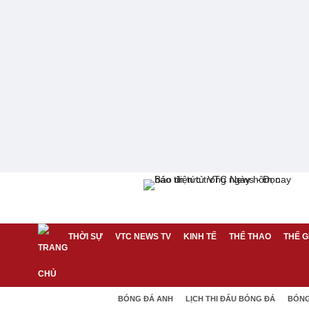
THỜI SỰ
VTC NEWS TV
KINH TẾ
THỂ THAO
THẾ G
BÓNG ĐÁ ANH
LỊCH THI ĐẤU BÓNG ĐÁ
BÓNG