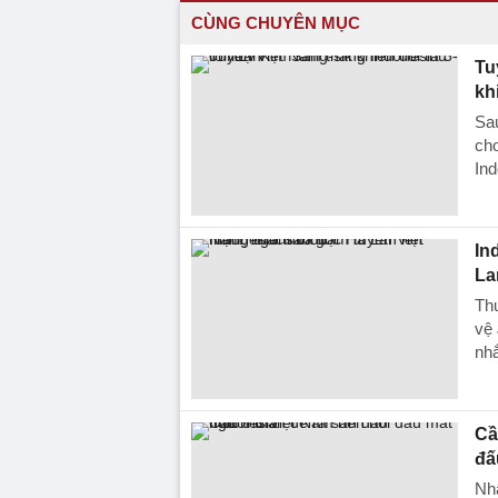
CÙNG CHUYÊN MỤC
Tu
kh
Sau
chơ
Ind
In
La
Th
vệ 
nhắ
Cầ
đấ
Nhậ