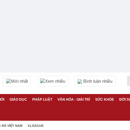
Mới nhất
Xem nhiều
Bình luận nhiều
IỚI
GIÁO DỤC
PHÁP LUẬT
VĂN HÓA - GIẢI TRÍ
SỨC KHỎE
ĐỜI S
 ĐÁ VIỆT NAM
V.LEAGUE