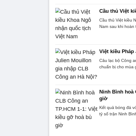
Cầu thủ Việt k
Cầu thủ Việt kiều 
Nam sau khi hoàn tấ
Việt kiều Pháp
Câu lạc bộ Công a
chuẩn bị cho mùa 
Ninh Bình hoà 
giờ
Kết quả bóng đá v
tỷ số trận Ninh Bì