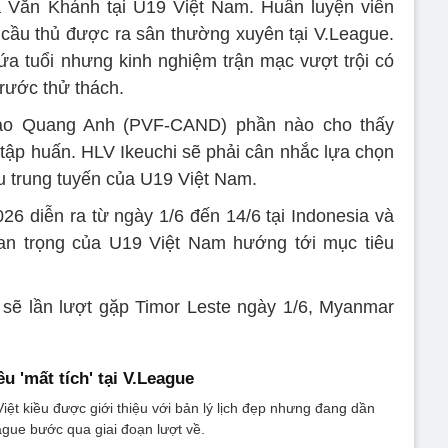
a Văn Khánh tại U19 Việt Nam. Huấn luyện viên
ít cầu thủ được ra sân thường xuyên tại V.League.
ứa tuổi nhưng kinh nghiệm trận mạc vượt trội có
rước thử thách.
Đào Quang Anh (PVF-CAND) phần nào cho thấy
 tập huấn. HLV Ikeuchi sẽ phải cân nhắc lựa chọn
hu trung tuyến của U19 Việt Nam.
6 diễn ra từ ngày 1/6 đến 14/6 tại Indonesia và
n trọng của U19 Việt Nam hướng tới mục tiêu
 sẽ lần lượt gặp Timor Leste ngày 1/6, Myanmar
ều 'mất tích' tại V.League
iệt kiều được giới thiệu với bản lý lịch đẹp nhưng đang dần
eague bước qua giai đoạn lượt về.