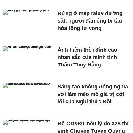
Đứng ở mép taluy đường
sắt, người đàn ông bị tàu
hỏa tông tử vong
Ảnh hiếm thời đỉnh cao
nhan sắc của minh tinh
Thẩm Thuý Hằng
Sáng tạo không đồng nghĩa
với làm méo mó giá trị cốt
lõi của Nghi thức Đội
Bộ GD&ĐT nêu lý do 328 thí
sinh Chuyên Tuyên Quang