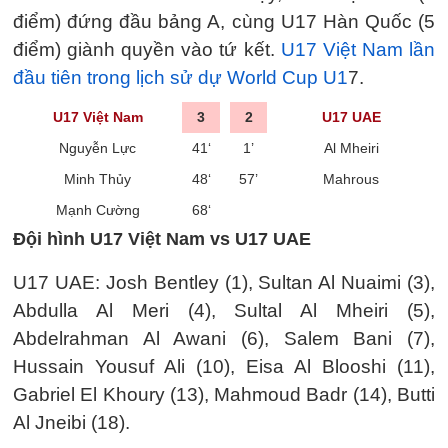
điểm) đứng đầu bảng A, cùng U17 Hàn Quốc (5
điểm) giành quyền vào tứ kết.
U17 Việt Nam lần
đầu tiên trong lịch sử dự World Cup U1
7.
U17 Việt Nam
3
2
U17 UAE
Nguyễn Lực
41‘
1’
Al Mheiri
Minh Thủy
48‘
57’
Mahrous
Mạnh Cường
68‘
Đội hình U17 Việt Nam vs U17 UAE
U17 UAE: Josh Bentley (1), Sultan Al Nuaimi (3),
Abdulla Al Meri (4), Sultal Al Mheiri (5),
Abdelrahman Al Awani (6), Salem Bani (7),
Hussain Yousuf Ali (10), Eisa Al Blooshi (11),
Gabriel El Khoury (13), Mahmoud Badr (14), Butti
Al Jneibi (18).