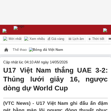
Mới nhất
Xem nhiều
💰 Giá vàng
📅 Lịch âm
☀️ Thời tiết

Thể thao
Bóng đá Việt Nam
Cập nhật lúc 04:10 AM ngày 14/05/2026
U17 Việt Nam thắng UAE 3-2:
Thủng lưới giây 16, ngược
dòng dự World Cup
(VTC News) -
U17 Việt Nam ghi đấu ấn đậm
nét bằng màn lội ngược đòng thuyết phục