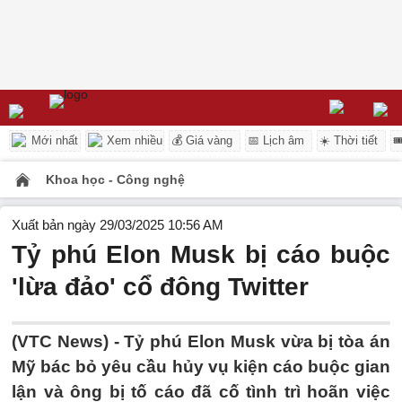
Mới nhất
Xem nhiều
💰 Giá vàng
📅 Lịch âm
☀️ Thời tiết

Khoa học - Công nghệ
Xuất bản ngày 29/03/2025 10:56 AM
Tỷ phú Elon Musk bị cáo buộc
'lừa đảo' cổ đông Twitter
(VTC News) -
Tỷ phú Elon Musk vừa bị tòa án
Mỹ bác bỏ yêu cầu hủy vụ kiện cáo buộc gian
lận và ông bị tố cáo đã cố tình trì hoãn việc