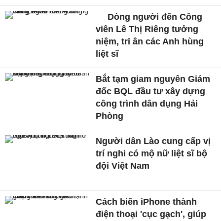
Dòng người đến Công
viên Lê Thị Riêng tưởng
niệm, tri ân các Anh hùng
liệt sĩ
Bắt tạm giam nguyên Giám
đốc BQL đầu tư xây dựng
công trình dân dụng Hải
Phòng
Người dân Lào cung cấp vị
trí nghi có mộ nữ liệt sĩ bộ
đội Việt Nam
Cách biến iPhone thành
điện thoại 'cục gạch', giúp