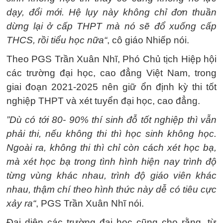
dạy, đổi mới. Hệ lụy này không chỉ đơn thuần
dừng lại ở cấp THPT mà nó sẽ đổ xuống cấp
THCS, rồi tiểu học nữa“
, cô giáo Nhiếp nói.
Theo PGS Trần Xuân Nhĩ, Phó Chủ tịch Hiệp hội
các trường đại học, cao đẳng Việt Nam, trong
giai đoạn 2021-2025 nên giữ ổn định kỳ thi tốt
nghiệp THPT và xét tuyển đại học, cao đẳng.
”Dù có tới 80- 90% thí sinh đỗ tốt nghiệp thì vẫn
phải thi, nếu không thi thì học sinh không học.
Ngoài ra, không thi thì chỉ còn cách xét học bạ,
mà xét học bạ trong tình hình hiện nay trình độ
từng vùng khác nhau, trình độ giáo viên khác
nhau, thậm chí theo hình thức này dễ có tiêu cực
xảy ra“
, PGS Trần Xuân Nhĩ nói.
Đại diện các trường đại học cũng cho rằng, từ