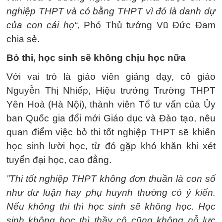
nghiệp THPT và có bằng THPT vì đó là danh dự
của con cái họ“,
Phó Thủ tướng Vũ Đức Đam
chia sẻ.
Bỏ thi, học sinh sẽ không chịu học nữa
Với vai trò là giáo viên giảng dạy, cô giáo
Nguyễn Thị Nhiếp, Hiệu trưởng Trường THPT
Yên Hoà (Hà Nội), thành viên Tổ tư vấn của Ủy
ban Quốc gia đổi mới Giáo dục và Đào tạo, nêu
quan điểm việc bỏ thi tốt nghiệp THPT sẽ khiến
học sinh lười học, từ đó gặp khó khăn khi xét
tuyển đại học, cao đẳng.
”Thi tốt nghiệp THPT không đơn thuần là con số
như dư luận hay phụ huynh thường có ý kiến.
Nếu không thi thì học sinh sẽ không học. Học
sinh không học thì thầy cô cũng không nỗ lực