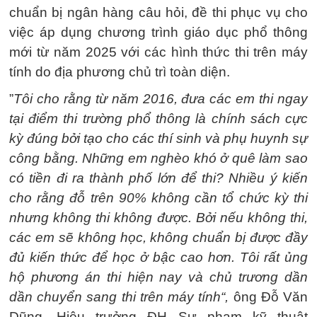
chuẩn bị ngân hàng câu hỏi, đề thi phục vụ cho
việc áp dụng chương trình giáo dục phổ thông
mới từ năm 2025 với các hình thức thi trên máy
tính do địa phương chủ trì toàn diện.
”
Tôi cho rằng từ năm 2016, đưa các em thi ngay
tại điểm thi trường phổ thông là chính sách cực
kỳ đúng bởi tạo cho các thí sinh và phụ huynh sự
công bằng. Những em nghèo khó ở quê làm sao
có tiền đi ra thành phố lớn để thi? Nhiều ý kiến
cho rằng đỗ trên 90% không cần tổ chức kỳ thi
nhưng không thi không được. Bởi nếu không thi,
các em sẽ không học, không chuẩn bị được đầy
đủ kiến thức để học ở bậc cao hơn. Tôi rất ủng
hộ phương án thi hiện nay và chủ trương dần
dần chuyển sang thi trên máy tính“
,
ông Đỗ Văn
Dũng, Hiệu trưởng ĐH Sư phạm kỹ thuật