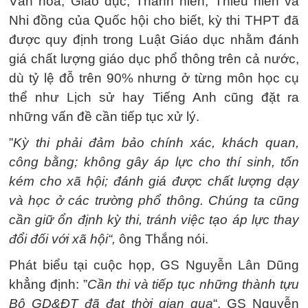
Văn hóa, Giáo dục, Thanh niên, Thiếu niên và
Nhi đồng của Quốc hội cho biết, kỳ thi THPT đã
được quy định trong Luật Giáo dục nhằm đánh
giá chất lượng giáo dục phổ thông trên cả nước,
dù tỷ lệ đỗ trên 90% nhưng ở từng môn học cụ
thể như Lịch sử hay Tiếng Anh cũng đặt ra
những vấn đề cần tiếp tục xử lý.
”
Kỳ thi phải đảm bảo chính xác, khách quan,
công bằng; không gây áp lực cho thí sinh, tốn
kém cho xã hội; đánh giá được chất lượng dạy
và học ở các trường phổ thông. Chúng ta cũng
cần giữ ổn định kỳ thi, tránh việc tạo áp lực thay
đổi đối với xã hội“,
ông Thắng nói.
Phát biểu tại cuộc họp, GS Nguyễn Lân Dũng
khẳng định: ”
Cần thi và tiếp tục những thành tựu
Bộ GD&ĐT đã đạt thời gian qua
“, GS Nguyễn