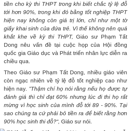
tiền cho kỳ thi THPT trong khi biết chắc tỷ lệ đỗ
tới hơn 90%, trong khi đó bằng tốt nghiệp THPT
hiện nay không còn giá trị lớn, chỉ như một tờ
giấy khai sinh của đứa trẻ. Vì thế không nên quá
khắt khe về kỳ thi THPT,
Giáo sư Phạm Tất
Dong nêu vấn đề tại cuộc họp của Hội đồng
quốc gia Giáo dục và Phát triển nhân lực diễn ra
chiều qua.
Theo Giáo sư Phạm Tất Dong, nhiều giáo viên
còn ngạc nhiên về tỷ lệ đỗ tốt nghiệp cao như
hiện nay.
”Thậm chí họ nói rằng nếu họ được tự
đánh giá thì chỉ đạt 60% nhưng lúc đi thi họ rất
mừng vì học sinh của mình đỗ tới 89 - 90%. Tại
sao chúng ta cứ phải bỏ tiền ra để biết rằng hơn
90% học sinh thi đỗ?“,
Giáo sư nói.