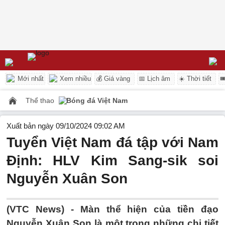
Mới nhất
Xem nhiều
💰 Giá vàng
📅 Lịch âm
☀️ Thời tiết

Thể thao
Bóng đá Việt Nam
Xuất bản ngày 09/10/2024 09:02 AM
Tuyển Việt Nam đá tập với Nam
Định: HLV Kim Sang-sik soi
Nguyễn Xuân Son
(VTC News) -
Màn thể hiện của tiền đạo
Nguyễn Xuân Son là một trong những chi tiết