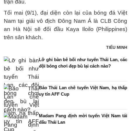
trận đấu.
Tối mai (9/1), đại diện còn lại của bóng đá Việt
Nam tại giải vô địch Đông Nam Á là CLB Công
an Hà Nội sẽ đối đầu Kaya Iloilo (Philippines)
trên sân khách.
TIỂU MINH
Lỡ ghi bàn bê bối như tuyển Thái Lan, các
đội bóng chơi đẹp bù lại cách nào?
Báo Thái Lan chê tuyển Việt Nam, hạ thấp
uy tín AFF Cup
Madam Pang định mời tuyển Việt Nam tái
đấu Thái Lan