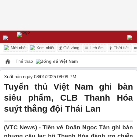
Mới nhất
Xem nhiều
💰 Giá vàng
📅 Lịch âm
☀️ Thời tiết

Thể thao
Bóng đá Việt Nam
Xuất bản ngày 08/01/2025 09:09 PM
Tuyển thủ Việt Nam ghi bàn
siêu phẩm, CLB Thanh Hóa
suýt thắng đội Thái Lan
(VTC News) -
Tiền vệ Doãn Ngọc Tân ghi bàn
nhưng câu lạc bộ Thanh Hóa đánh rơi chiến