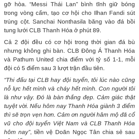
gỡ hòa. “Messi Thái Lan” bình tĩnh giữ bóng
trong vòng cấm, tạo cơ hội cho Ilhan Fandi sút
trúng cột. Sanchai Nonthasila băng vào đá bồi
tung lưới CLB Thanh Hóa ở phút 89.
Cả 2 đội đều có cơ hội trong thời gian đá bù
nhưng không ghi bàn. CLB Đông Á Thanh Hóa
và Pathum United chia điểm với tỷ số 1-1, mỗi
đội có 5 điểm sau 3 lượt trận đầu tiên.
“Thi đấu tại CLB hay đội tuyển, tôi lúc nào cũng
nỗ lực hết mình và cháy hết mình. Con người tôi
là như vậy. Đó là bàn thắng đẹp. Cảm giác thật
tuyệt vời. Nếu hôm nay Thanh Hóa giành 3 điểm
thì sẽ trọn vẹn hơn. Cảm ơn người hâm mộ đã cổ
vũ cho đội tuyển Việt Nam và CLB Thanh Hóa
hôm nay”
, tiền vệ Doãn Ngọc Tân chia sẻ sau