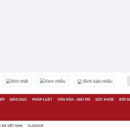
Mới nhất
Xem nhiều
Bình luận nhiều
IỚI
GIÁO DỤC
PHÁP LUẬT
VĂN HÓA - GIẢI TRÍ
SỨC KHỎE
ĐỜI S
 ĐÁ VIỆT NAM
V.LEAGUE