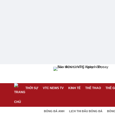
THỜI SỰ
VTC NEWS TV
KINH TẾ
THỂ THAO
THẾ G
BÓNG ĐÁ ANH
LỊCH THI ĐẤU BÓNG ĐÁ
BÓNG