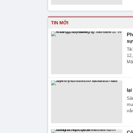
TIN MỚI
Ph
sự
Tik
12,
Mặt
lạ
Sâ
mướ
vắn
Cô