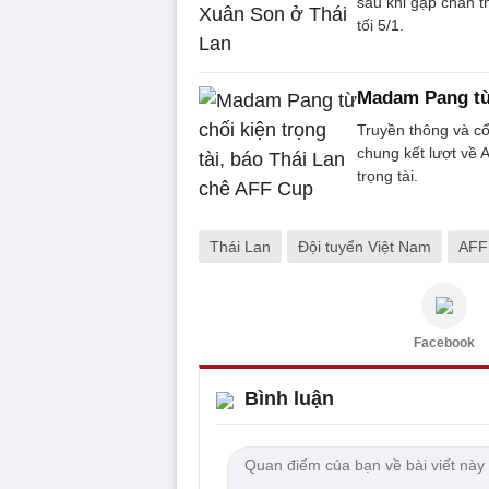
sau khi gặp chấn t
tối 5/1.
Madam Pang từ 
Truyền thông và cổ 
chung kết lượt về
trọng tài.
Thái Lan
Đội tuyển Việt Nam
AFF
Facebook
Bình luận