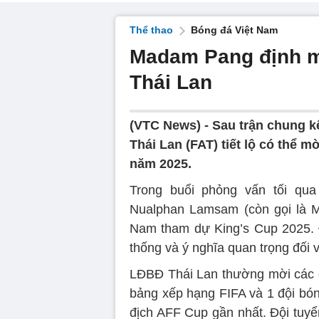
Thể thao
Bóng đá Việt Nam
Madam Pang định mờ
Thái Lan
(VTC News) -
Sau trận chung k
Thái Lan (FAT) tiết lộ có thể m
năm 2025.
Trong buổi phỏng vấn tối qua
Nualphan Lamsam (còn gọi là M
Nam tham dự King’s Cup 2025. Đ
thống và ý nghĩa quan trọng đối
LĐBĐ Thái Lan thường mời các đố
bảng xếp hạng FIFA và 1 đội bó
địch AFF Cup gần nhất. Đội tuyể