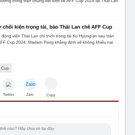
hương trong trận chung kết lượt về AFF Cup 2024 tại Thái Lan
chối kiện trọng tài, báo Thái Lan chê AFF Cup
động viên Thái Lan chỉ trích trọng tài Ko Hyung-jin sau trận
 AFF Cup 2024, Madam Pang khẳng định sẽ không khiếu nại
 Cup
Zalo
Twitter
Zalo
Copy