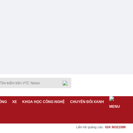
ỐNG
XE
KHOA HỌC CÔNG NGHỆ
CHUYỂN ĐỔI XANH
Liên hệ quảng cáo:
024 36321588