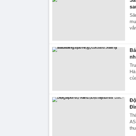
Sâ
sa
Sâ
mướ
vắn
Bá
nh
Trư
Hà 
của
Độ
Đì
Thô
ASE
thu