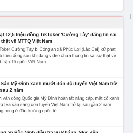
ạt 12,5 triệu đồng TikToker 'Cường Tày' đăng tin sai
 thật về MTTQ Việt Nam
Toker Cường Tày bị Công an xã Phúc Lợi (Lào Cai) xử phạt
5 triệu đồng sau khi đăng video chứa thông tin sai sự thật về
 trận Tổ quốc Việt Nam.
Sân Mỹ Đình xanh mướt đón đội tuyển Việt Nam trở
i sau 2 năm
n vận động Quốc gia Mỹ Đình hoàn tất nâng cấp, mặt cỏ xanh
t và sẵn sàng đón tuyển Việt Nam trở lại sau gần 2 năm
g bóng ở đấu trường quốc tế.
ng an Bắc Ninh điều tra vụ Khánh 'Sky' đến