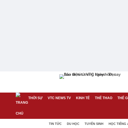
THỜI SỰ
VTC NEWS TV
KINH TẾ
THỂ THAO
THẾ G
TIN TỨC
DU HỌC
TUYỂN SINH
HỌC TIẾNG