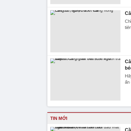
Câ
Chỉ
tiê
Câ
bé
Hãy
ẩn 
TIN MỚI
Cầ