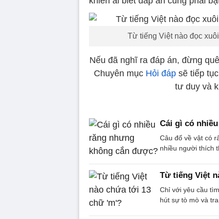
khiến ai biết đáp án cũng phải b
Từ tiếng Việt nào đọc xuôi
Nếu đã nghĩ ra đáp án, đừng quên
Chuyên mục
Hỏi đáp
sẽ tiếp tụ
tư duy và 
Cái gì có nhiề
Câu đố về vật có r
nhiều người thích 
Từ tiếng Việt 
Chỉ với yêu cầu tìm
hút sự tò mò và tra