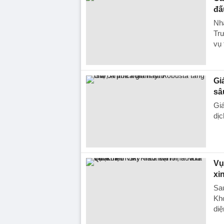
đấ
Nhậ
Tr
vụ
Gi
sâ
Giá
dịc
Vụ
xin
Sau
Kho
diệ