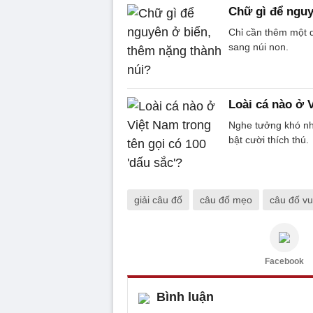
Chữ gì để nguy
Chỉ cần thêm một d
sang núi non.
Loài cá nào ở V
Nghe tưởng khó như
bật cười thích thú.
giải câu đố
câu đố mẹo
câu đố vu
Facebook
Bình luận