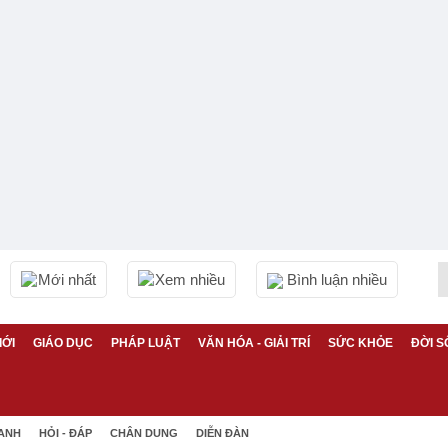
Mới nhất
Xem nhiều
Bình luận nhiều
IỚI
GIÁO DỤC
PHÁP LUẬT
VĂN HÓA - GIẢI TRÍ
SỨC KHỎE
ĐỜI S
 ANH
HỎI - ĐÁP
CHÂN DUNG
DIỄN ĐÀN