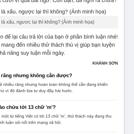
ật cười vì quá bất ngờ. Còn bạn, đã nghĩ ra chưa?
 là xấu, ngược lại thì không? (Ảnh minh họa)
 để lại câu trả lời của bạn ở phần bình luận nhé!
c mang đến nhiều thử thách thú vị giúp bạn luyện
khả năng suy luận mỗi ngày.
KHÁNH SƠN
u răng nhưng không cắn được?
ất nhiều răng nhưng hoàn toàn không thể cắn đang khiến
thú vì độ đánh lừa tư duy đầy hài hước.
nào chứa tới 13 chữ 'm'?
 một từ tiếng Việt có tới 13 chữ 'm', thử thách này đang thu
nh luận sôi nổi trên mạng xã hội.