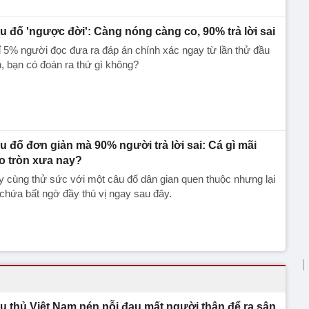
u đố 'ngược đời': Càng nóng càng co, 90% trả lời sai
 5% người đọc đưa ra đáp án chính xác ngay từ lần thử đầu
n, bạn có đoán ra thứ gì không?
u đố đơn giản mà 90% người trả lời sai: Cá gì mãi
o tròn xưa nay?
 cùng thử sức với một câu đố dân gian quen thuộc nhưng lại
chứa bất ngờ đầy thú vị ngay sau đây.
u thủ Việt Nam nén nỗi đau mất người thân để ra sân