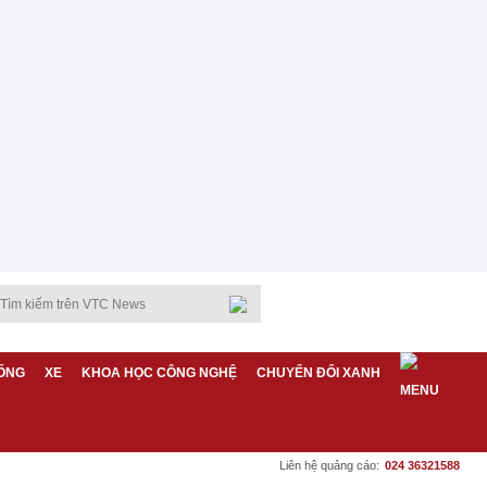
ỐNG
XE
KHOA HỌC CÔNG NGHỆ
CHUYỂN ĐỔI XANH
Liên hệ quảng cáo:
024 36321588