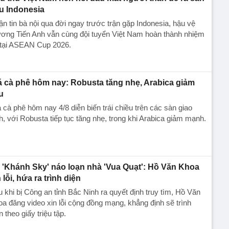
u Indonesia
n tin bà nội qua đời ngay trước trận gặp Indonesia, hậu vệ
ương Tiến Anh vẫn cùng đội tuyển Việt Nam hoàn thành nhiệm
 tại ASEAN Cup 2026.
á cà phê hôm nay: Robusta tăng nhẹ, Arabica giảm
u
 cà phê hôm nay 4/8 diễn biến trái chiều trên các sàn giao
h, với Robusta tiếp tục tăng nhẹ, trong khi Arabica giảm mạnh.
 'Khánh Sky' náo loạn nhà 'Vua Quạt': Hồ Văn Khoa
 lỗi, hứa ra trình diện
 khi bị Công an tỉnh Bắc Ninh ra quyết định truy tìm, Hồ Văn
a đăng video xin lỗi cộng đồng mạng, khẳng định sẽ trình
n theo giấy triệu tập.