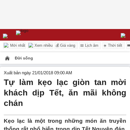
Mới nhất
Xem nhiều
💰 Giá vàng
📅 Lịch âm
☀️ Thời tiết

Đời sống
Xuất bản ngày 21/01/2018 09:00 AM
Tự làm kẹo lạc giòn tan mời
khách dịp Tết, ăn mãi không
chán
Kẹo lạc là một trong những món ăn truyền
thống rất phổ biến trong dịp Tết Nguyên đán,