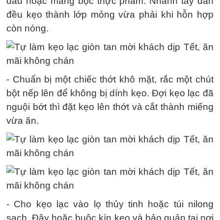
dầu hoặc màng bọc thực phẩm. Nhanh tay dàn
đều kẹo thành lớp mỏng vừa phải khi hỗn hợp
còn nóng.
- Chuẩn bị một chiếc thớt khô mặt, rắc một chút
bột nếp lên để không bị dính kẹo. Đợi kẹo lạc đã
nguội bớt thì đặt kẹo lên thớt và cắt thành miếng
vừa ăn.
- Cho kẹo lạc vào lọ thủy tinh hoặc túi nilong
sạch. Đậy hoặc buộc kín kẹo và bảo quản tại nơi