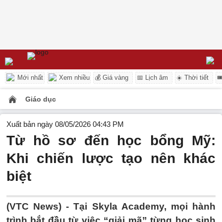
Mới nhất
Xem nhiều
💰 Giá vàng
📅 Lịch âm
☀️ Thời tiết

Giáo dục
Xuất bản ngày 08/05/2026 04:43 PM
Từ hồ sơ đến học bổng Mỹ:
Khi chiến lược tạo nên khác
biệt
(VTC News) -
Tại Skyla Academy, mọi hành
trình bắt đầu từ việc “giải mã” từng học sinh