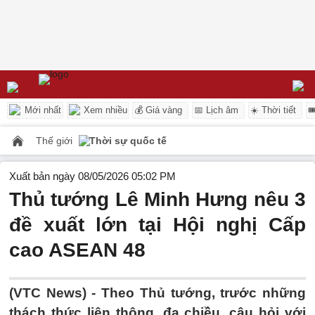
Mới nhất
Xem nhiều
💰 Giá vàng
📅 Lịch âm
☀️ Thời tiết

Thế giới
Thời sự quốc tế
Xuất bản ngày 08/05/2026 05:02 PM
Thủ tướng Lê Minh Hưng nêu 3
đề xuất lớn tại Hội nghị Cấp
cao ASEAN 48
(VTC News) -
Theo Thủ tướng, trước những
thách thức liên thông, đa chiều, câu hỏi với