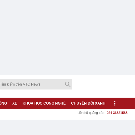
ỐNG
XE
KHOA HỌC CÔNG NGHỆ
CHUYỂN ĐỔI XANH
Liên hệ quảng cáo:
024 36321588