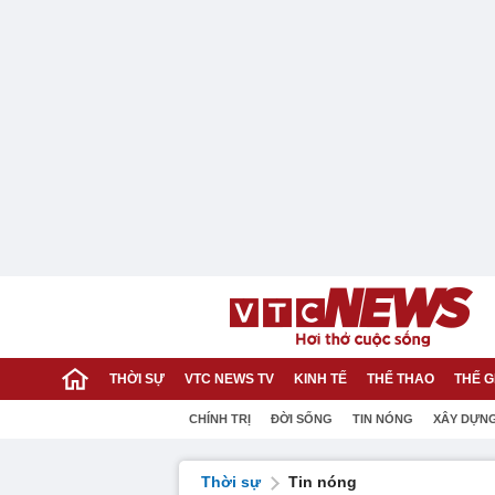
THỜI SỰ
VTC NEWS TV
KINH TẾ
THỂ THAO
THẾ G
CHÍNH TRỊ
ĐỜI SỐNG
TIN NÓNG
XÂY DỰN
Thời sự
Tin nóng