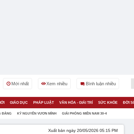
Mới nhất
Xem nhiều
Bình luận nhiều
IỚI
GIÁO DỤC
PHÁP LUẬT
VĂN HÓA - GIẢI TRÍ
SỨC KHỎE
ĐỜI S
G ĐẢNG
KỶ NGUYÊN VƯƠN MÌNH
GIẢI PHÓNG MIỀN NAM 30-4
Xuất bản ngày 20/05/2026 05:15 PM