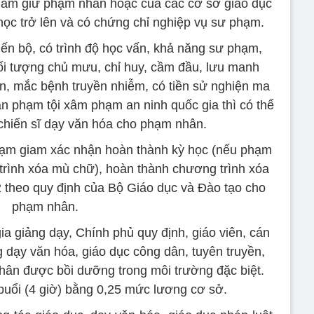
iam giữ phạm nhân hoặc của các cơ sở giáo dục
 học trở lên và có chứng chỉ nghiệp vụ sư phạm.
ến bộ, có trình độ học vấn, khả năng sư phạm,
đối tượng chủ mưu, chỉ huy, cầm đầu, lưu manh
n, mắc bệnh truyền nhiễm, có tiền sử nghiện ma
n phạm tội xâm phạm an ninh quốc gia thì có thể
, chiến sĩ dạy văn hóa cho phạm nhân.
ại tạm giam xác nhận hoàn thành kỳ học (nếu phạm
rình xóa mù chữ), hoàn thành chương trình xóa
2 theo quy định của Bộ Giáo dục và Đào tạo cho
phạm nhân.
ia giảng dạy, Chính phủ quy định, giáo viên, cán
g dạy văn hóa, giáo dục công dân, tuyên truyền,
hân được bồi dưỡng trong môi trường đặc biệt.
buổi (4 giờ) bằng 0,25 mức lương cơ sở.