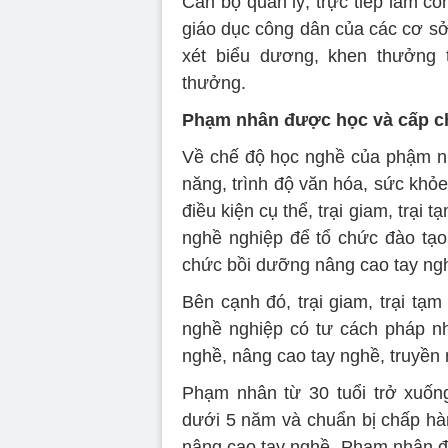
Cán bộ quản lý, trực tiếp làm cô
giáo dục công dân của các cơ sở
xét biểu dương, khen thưởng t
thưởng.
Phạm nhân được học và cấp ch
Về chế độ học nghề của phậm nh
năng, trình độ văn hóa, sức khỏe
điều kiện cụ thể, trại giam, trại
nghề nghiệp để tổ chức đào tạo
chức bồi dưỡng nâng cao tay ng
Bên cạnh đó, trại giam, trại tạ
nghề nghiệp có tư cách pháp nh
nghề, nâng cao tay nghề, truyền
Phạm nhân từ 30 tuổi trở xuố
dưới 5 năm và chuẩn bị chấp hàn
nâng cao tay nghề. Phạm nhân đ