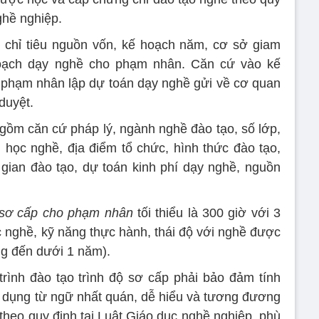
ghề nghiệp.
 chỉ tiêu nguồn vốn, kế hoạch năm, cơ sở giam
oạch dạy nghề cho phạm nhân. Căn cứ vào kế
 phạm nhân lập dự toán dạy nghề gửi về cơ quan
 duyệt.
gồm căn cứ pháp lý, ngành nghề đào tạo, số lớp,
học nghề, địa điểm tổ chức, hình thức đào tạo,
i gian đào tạo, dự toán kinh phí dạy nghề, nguồn
ộ sơ cấp cho phạm nhân
tối thiểu là 300 giờ với 3
c nghề, kỹ năng thực hành, thái độ với nghề được
áng đến dưới 1 năm).
rình đào tạo trình độ sơ cấp phải bảo đảm tính
sử dụng từ ngữ nhất quán, dễ hiểu và tương đương
 theo quy định tại Luật Giáo dục nghề nghiệp, phù