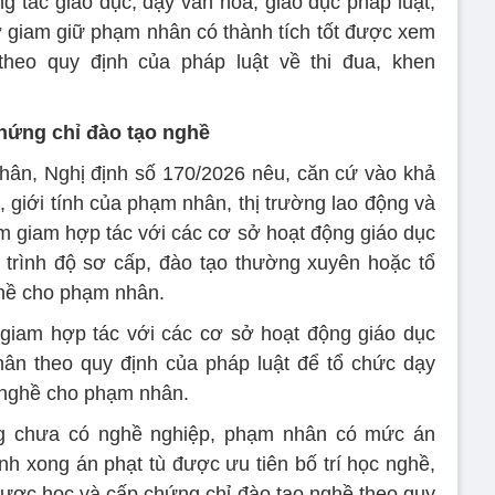
ng tác giáo dục, dạy văn hóa, giáo dục pháp luật,
 giam giữ phạm nhân có thành tích tốt được xem
heo quy định của pháp luật về thi đua, khen
ứng chỉ đào tạo nghề
ân, Nghị định số 170/2026 nêu, căn cứ vào khả
, giới tính của phạm nhân, thị trường lao động và
 tạm giam hợp tác với các cơ sở hoạt động giáo dục
 trình độ sơ cấp, đào tạo thường xuyên hoặc tổ
hề cho phạm nhân.
m giam hợp tác với các cơ sở hoạt động giáo dục
ân theo quy định của pháp luật để tổ chức dạy
 nghề cho phạm nhân.
ng chưa có nghề nghiệp, phạm nhân có mức án
h xong án phạt tù được ưu tiên bố trí học nghề,
ược học và cấp chứng chỉ đào tạo nghề theo quy