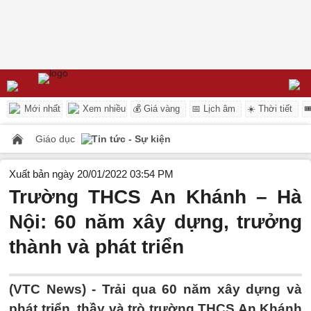
Mới nhất
Xem nhiều
💰 Giá vàng
📅 Lịch âm
☀️ Thời tiết

Giáo dục
Tin tức - Sự kiện
Xuất bản ngày 20/01/2022 03:54 PM
Trường THCS An Khánh – Hà
Nội: 60 năm xây dựng, trưởng
thành và phát triển
(VTC News) -
Trải qua 60 năm xây dựng và
phát triển, thầy và trò trường THCS An Khánh