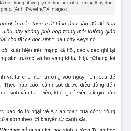
à một trong những lý do thôi thúc nhà trường thay đổi
 phục. (Ảnh: PA Wire/PA Images)
ình phải tuân theo một hình ảnh nào đó để hòa
ĩ điều này không phù hợp trong môi trường giáo
ài cho tất cả học sinh”,
bà Lotty Keys nói.
ối xuất hiện trên mạng xã hội, các video ghi lại
ng sân trường và hô vang khẩu hiệu “Chúng tôi
tình và từ chối đến trường vào ngày hôm sau để
. Theo báo cáo, cảnh sát được điều động đến
ọc sinh và nhân viên, không có việc bắt giữ nào
ng báo do lo ngại về sự an toàn của cộng đồng
cửa sớm theo lời khuyên từ cảnh sát.
 Warriner nổ ra sau khi học sinh trường Trung học