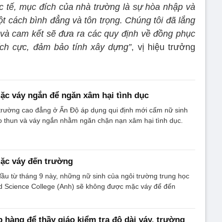
hực tế, mục đích của nhà trường là sự hòa nhập và
ột cách bình đẳng và tôn trọng. Chúng tôi đã lắng
h và cam kết sẽ đưa ra các quy định về đồng phục
ích cực, đảm bảo tính xây dựng”
, vị hiệu trưởng
c váy ngắn để ngăn xâm hại tình dục
trường cao đẳng ở Ấn Độ áp dụng qui định mới cấm nữ sinh
o thun và váy ngắn nhằm ngăn chặn nạn xâm hại tình dục.
ặc váy đến trường
ầu từ tháng 9 này, những nữ sinh của ngôi trường trung học
d Science College (Anh) sẽ không được mặc váy để đến
p hàng để thầy giáo kiểm tra độ dài váy, trường