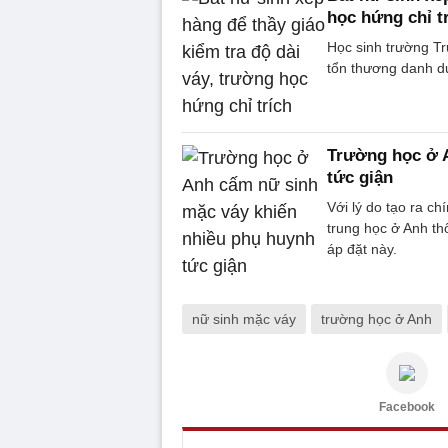
học hứng chỉ t
Học sinh trường Tr
tổn thương danh dự 
Trường học ở 
tức giận
Với lý do tạo ra c
trung học ở Anh th
áp đặt này.
nữ sinh mặc váy
trường học ở Anh
Facebook