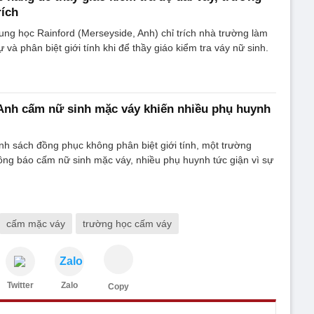
rích
ung học Rainford (Merseyside, Anh) chỉ trích nhà trường làm
và phân biệt giới tính khi để thầy giáo kiểm tra váy nữ sinh.
Anh cấm nữ sinh mặc váy khiến nhiều phụ huynh
hính sách đồng phục không phân biệt giới tính, một trường
ông báo cấm nữ sinh mặc váy, nhiều phụ huynh tức giận vì sự
cấm mặc váy
trường học cấm váy
Zalo
Twitter
Zalo
Copy