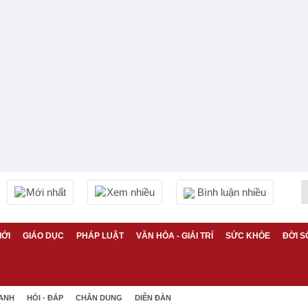
Mới nhất
Xem nhiều
Bình luận nhiều
IỚI
GIÁO DỤC
PHÁP LUẬT
VĂN HÓA - GIẢI TRÍ
SỨC KHỎE
ĐỜI S
 ANH
HỎI - ĐÁP
CHÂN DUNG
DIỄN ĐÀN