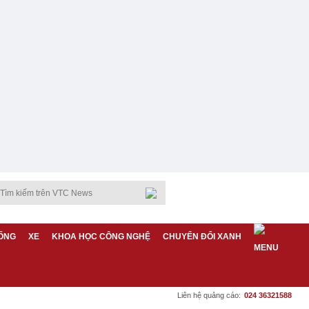
ỐNG
XE
KHOA HỌC CÔNG NGHỆ
CHUYỂN ĐỔI XANH
Liên hệ quảng cáo:
024 36321588