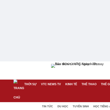
THỜI SỰ
VTC NEWS TV
KINH TẾ
THỂ THAO
THẾ G
TIN TỨC
DU HỌC
TUYỂN SINH
HỌC TIẾNG