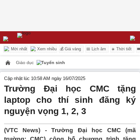
Mới nhất
Xem nhiều
💰 Giá vàng
📅 Lịch âm
☀️ Thời tiết

Giáo dục
Tuyển sinh
Cập nhật lúc 10:58 AM ngày 16/07/2025
Trường Đại học CMC tặng
laptop cho thí sinh đăng ký
nguyện vọng 1, 2, 3
(VTC News) -
Trường Đại học CMC (mã
trường: CMC) công bố chương trình tặng