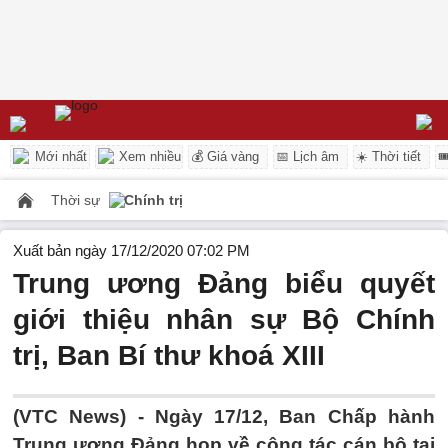
Mới nhất
Xem nhiều
💰 Giá vàng
📅 Lịch âm
☀️ Thời tiết

Thời sự
Chính trị
Xuất bản ngày 17/12/2020 07:02 PM
Trung ương Đảng biểu quyết
giới thiệu nhân sự Bộ Chính
trị, Ban Bí thư khoá XIII
(VTC News) -
Ngày 17/12, Ban Chấp hành
Trung ương Đảng họp về công tác cán bộ tại