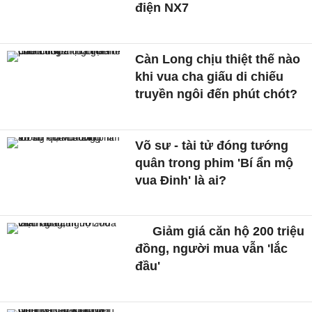
điện NX7
Càn Long chịu thiệt thế nào
khi vua cha giấu di chiếu
truyền ngôi đến phút chót?
Võ sư - tài tử đóng tướng
quân trong phim 'Bí ẩn mộ
vua Đinh' là ai?
Giảm giá căn hộ 200 triệu
đồng, người mua vẫn 'lắc
đầu'