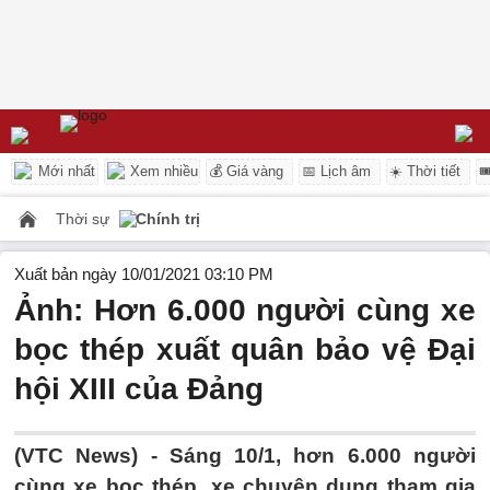
Mới nhất
Xem nhiều
💰 Giá vàng
📅 Lịch âm
☀️ Thời tiết

Thời sự
Chính trị
Xuất bản ngày 10/01/2021 03:10 PM
Ảnh: Hơn 6.000 người cùng xe
bọc thép xuất quân bảo vệ Đại
hội XIII của Đảng
(VTC News) -
Sáng 10/1, hơn 6.000 người
cùng xe bọc thép, xe chuyên dụng tham gia