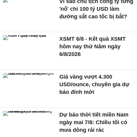
Vì sao chủ tịch công ty từng
'nổ' chi 100 tỷ USD làm
đường sắt cao tốc bị bắt?
XSMT 6/8 - Kết quả XSMT
hôm nay thứ Năm ngày
6/8/2026
Giá vàng vượt 4.300
USD/ounce, chuyên gia dự
báo đỉnh mới
Dự báo thời tiết miền Nam
ngày mai 7/8: Chiều tối có
mưa dông rải rác