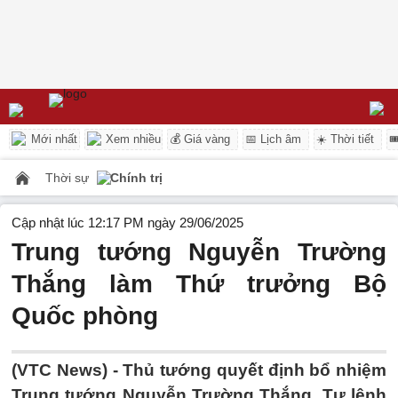
Mới nhất
Xem nhiều
💰 Giá vàng
📅 Lịch âm
☀️ Thời tiết

Thời sự
Chính trị
Cập nhật lúc 12:17 PM ngày 29/06/2025
Trung tướng Nguyễn Trường
Thắng làm Thứ trưởng Bộ
Quốc phòng
(VTC News) -
Thủ tướng quyết định bổ nhiệm
Trung tướng Nguyễn Trường Thắng, Tư lệnh