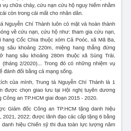
m vụ chữa cháy, cứu nạn cứu hộ nguy hiểm nhằm
 cái còn trong cái mất cho nhân dân.
 tá Nguyễn Chí Thành luôn có mặt và hoàn thành
nóng về cứu nạn, cứu hộ như: tham gia cứu nạn,
ại hang Cốc Chia thuộc xóm Cả Poóc, xã Mã Ba,
ng sâu khoảng 220m, miệng hang thẳng đứng
 ở hang sâu khoảng 280m thuộc xã Sùng Trái,
 (tháng 2/2020)... Trong đó có những nhiệm vụ
hể đánh đổi bằng cả mạng sống.
tích của mình, Trung tá Nguyễn Chí Thành là 1
ến được chọn giao lưu tại Hội nghị tuyên dương
ợng Công an TP.HCM giai đoạn 2015 - 2020.
ược Giám đốc Công an TP.HCM tặng danh hiệu
, 2021, 2022; được lãnh đạo các cấp tặng 6 bằng
 danh hiệu Chiến sỹ thi đua toàn lực lượng năm