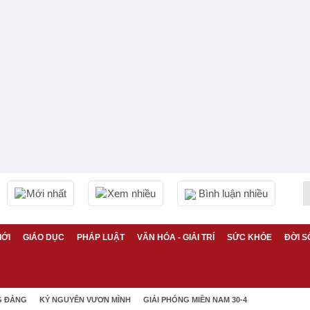
Mới nhất
Xem nhiều
Bình luận nhiều
IỚI
GIÁO DỤC
PHÁP LUẬT
VĂN HÓA - GIẢI TRÍ
SỨC KHỎE
ĐỜI S
G ĐẢNG
KỶ NGUYÊN VƯƠN MÌNH
GIẢI PHÓNG MIỀN NAM 30-4