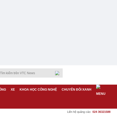
ỐNG
XE
KHOA HỌC CÔNG NGHỆ
CHUYỂN ĐỔI XANH
Liên hệ quảng cáo:
024 36321588