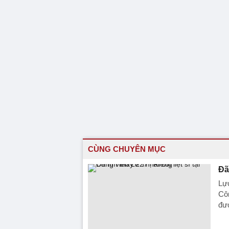
CÙNG CHUYÊN MỤC
Đã
Lực
Côn
đượ