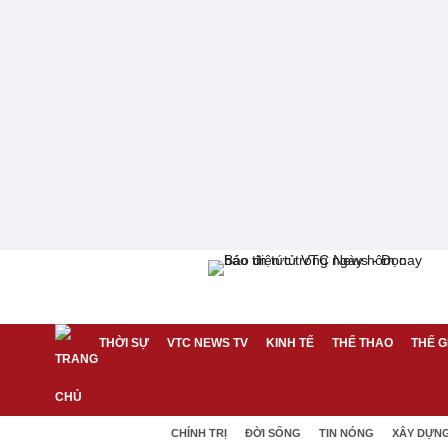
THỜI SỰ
VTC NEWS TV
KINH TẾ
THỂ THAO
THẾ G
CHÍNH TRỊ
ĐỜI SỐNG
TIN NÓNG
XÂY DỰN