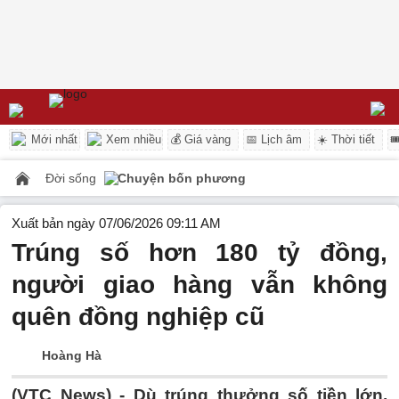
Mới nhất
Xem nhiều
💰 Giá vàng
📅 Lịch âm
☀️ Thời tiết

Đời sống
Chuyện bốn phương
Xuất bản ngày 07/06/2026 09:11 AM
Trúng số hơn 180 tỷ đồng,
người giao hàng vẫn không
quên đồng nghiệp cũ
Hoàng Hà
(VTC News) -
Dù trúng thưởng số tiền lớn,