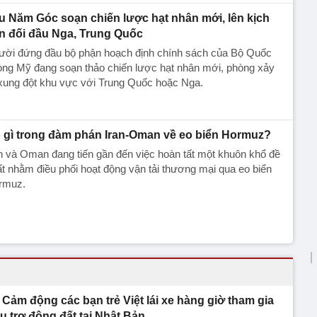
u Năm Góc soạn chiến lược hạt nhân mới, lên kịch
n đối đầu Nga, Trung Quốc
ười đứng đầu bộ phận hoạch định chính sách của Bộ Quốc
òng Mỹ đang soạn thảo chiến lược hạt nhân mới, phòng xảy
xung đột khu vực với Trung Quốc hoặc Nga.
 gì trong đàm phán Iran-Oman về eo biển Hormuz?
n và Oman đang tiến gần đến việc hoàn tất một khuôn khổ đề
t nhằm điều phối hoạt động vận tải thương mại qua eo biển
rmuz.
Cảm động các bạn trẻ Việt lái xe hàng giờ tham gia
u trợ động đất tại Nhật Bản