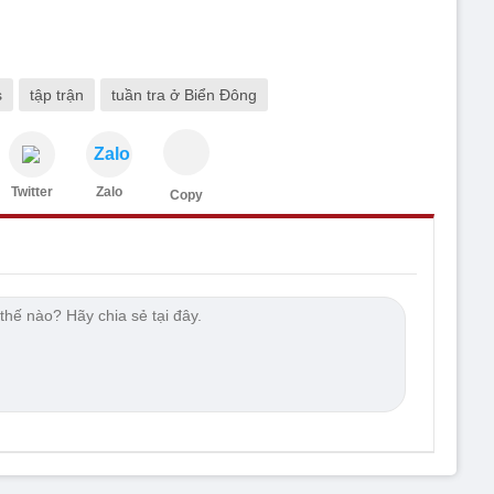
s
tập trận
tuần tra ở Biển Đông
Zalo
Twitter
Zalo
Copy