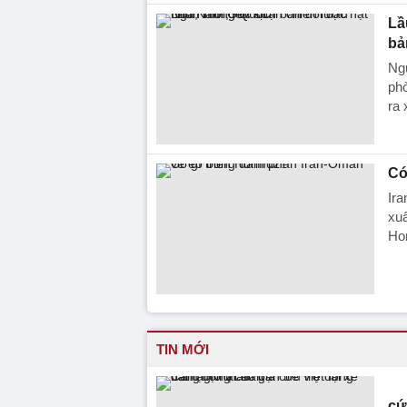
Lầ
bả
Ng
ph
ra 
Có
Ira
xuấ
Ho
TIN MỚI
cứ