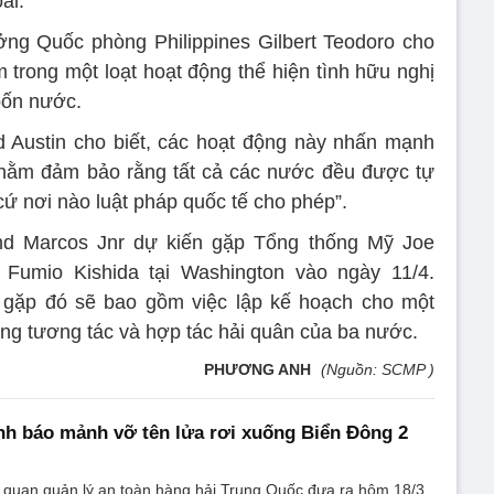
ái.
ởng Quốc phòng Philippines Gilbert Teodoro cho
m trong một loạt hoạt động thể hiện tình hữu nghị
 bốn nước.
 Austin cho biết, các hoạt động này nhấn mạnh
hằm đảm bảo rằng tất cả các nước đều được tự
 cứ nơi nào luật pháp quốc tế cho phép”.
and Marcos Jnr dự kiến gặp Tổng thống Mỹ Joe
Fumio Kishida tại Washington vào ngày 11/4.
 gặp đó sẽ bao gồm việc lập kế hoạch cho một
ăng tương tác và hợp tác hải quân của ba nước.
PHƯƠNG ANH
(Nguồn: SCMP )
h báo mảnh vỡ tên lửa rơi xuống Biển Đông 2
 quan quản lý an toàn hàng hải Trung Quốc đưa ra hôm 18/3.