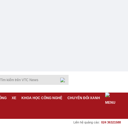
ỐNG
XE
KHOA HỌC CÔNG NGHỆ
CHUYỂN ĐỔI XANH
Liên hệ quảng cáo:
024 36321588