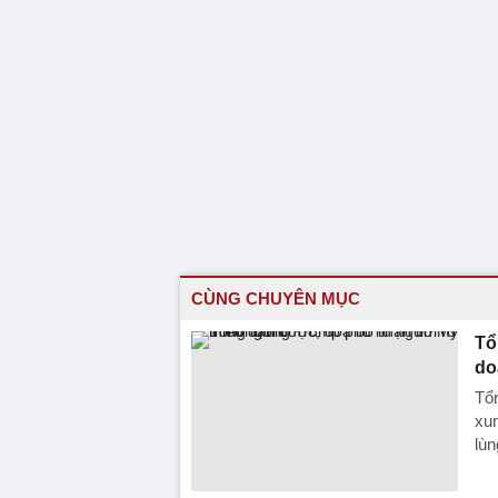
CÙNG CHUYÊN MỤC
Tổ
do
Tổ
xun
lùn