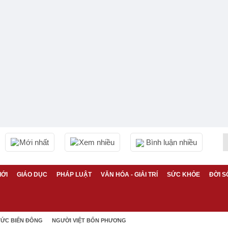
Mới nhất
Xem nhiều
Bình luận nhiều
IỚI
GIÁO DỤC
PHÁP LUẬT
VĂN HÓA - GIẢI TRÍ
SỨC KHỎE
ĐỜI S
TỨC BIỂN ĐÔNG
NGƯỜI VIỆT BỐN PHƯƠNG