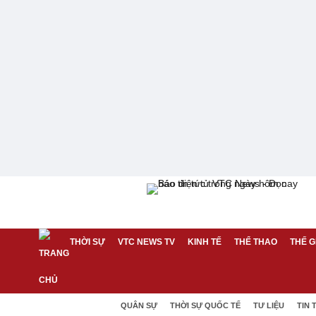
THỜI SỰ
VTC NEWS TV
KINH TẾ
THỂ THAO
THẾ G
QUÂN SỰ
THỜI SỰ QUỐC TẾ
TƯ LIỆU
TIN 