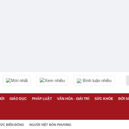
Mới nhất
Xem nhiều
Bình luận nhiều
IỚI
GIÁO DỤC
PHÁP LUẬT
VĂN HÓA - GIẢI TRÍ
SỨC KHỎE
ĐỜI S
TỨC BIỂN ĐÔNG
NGƯỜI VIỆT BỐN PHƯƠNG