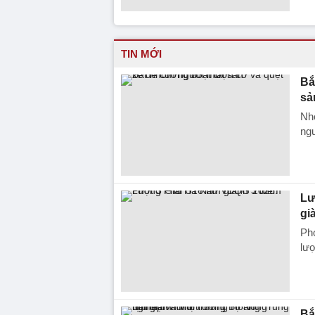
TIN MỚI
Bắ
sả
Nhó
ngư
Lư
gi
Ph
lượ
Bắ