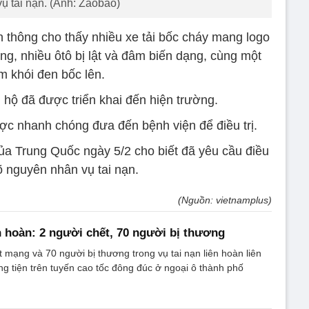
ụ tai nạn. (Ảnh: Zaobao)
n thông cho thấy nhiều xe tải bốc cháy mang logo
ng, nhiều ôtô bị lật và đâm biến dạng, cùng một
m khói đen bốc lên.
hộ đã được triển khai đến hiện trường.
c nhanh chóng đưa đến bệnh viện để điều trị.
của Trung Quốc ngày 5/2 cho biết đã yêu cầu điều
õ nguyên nhân vụ tai nạn.
(Nguồn: vietnamplus)
n hoàn: 2 người chết, 70 người bị thương
ệt mạng và 70 người bị thương trong vụ tai nạn liên hoàn liên
g tiện trên tuyến cao tốc đông đúc ở ngoại ô thành phố