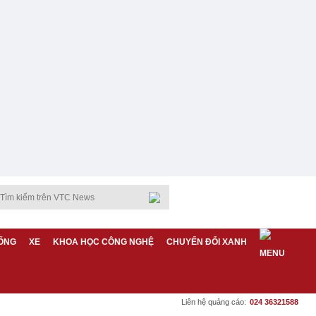
ỐNG
XE
KHOA HỌC CÔNG NGHỆ
CHUYỂN ĐỔI XANH
Liên hệ quảng cáo:
024 36321588