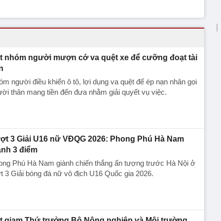
t nhóm người mượn cớ va quệt xe để cưỡng đoạt tài
n
m người điều khiển ô tô, lợi dụng va quệt để ép nạn nhân gọi
ời thân mang tiền đến đưa nhằm giải quyết vụ việc.
ợt 3 Giải U16 nữ VĐQG 2026: Phong Phú Hà Nam
ành 3 điểm
ong Phú Hà Nam giành chiến thắng ấn tượng trước Hà Nội ở
t 3 Giải bóng đá nữ vô địch U16 Quốc gia 2026.
t giam Thứ trưởng Bộ Nông nghiệp và Môi trường