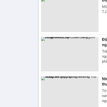
Độ
Một
7,1
Độ
ng
Trậ
ngư
phả
Nh
th
Tờ 
nam
ng