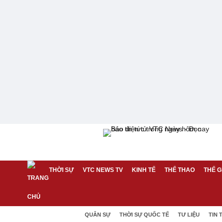
THỜI SỰ
VTC NEWS TV
KINH TẾ
THỂ THAO
THẾ G
QUÂN SỰ
THỜI SỰ QUỐC TẾ
TƯ LIỆU
TIN 