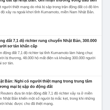
ng đất tại Nhật Bản: Ghi nhận thương vong đầu tiên
 người thiệt mạng do nhà bị sập trong trận động đất có độ lớn
 độ xảy ra ngoài khơi tỉnh Kumamoto, miền Nam Nhật Bản.
ng đất 7,1 độ richter rung chuyển Nhật Bản, 300.000
ười sơ tán khẩn cấp
n động đất 7,1 độ richter tại tỉnh Kumamoto làm hàng chục
ời bị thương, 48.000 hộ mất điện và khoảng 300.000 người
i sơ tán.
ật Bản: Nghi có người thiệt mạng trong trung tâm
ương mại bị sập do động đất
Reuters đưa tin trận động đất 7,1 độ richter xảy ra ở miền
 Nhật Bản khiến một số người bị mắc kẹt, trong khi những
ười khác được cho đã thiệt mạng.