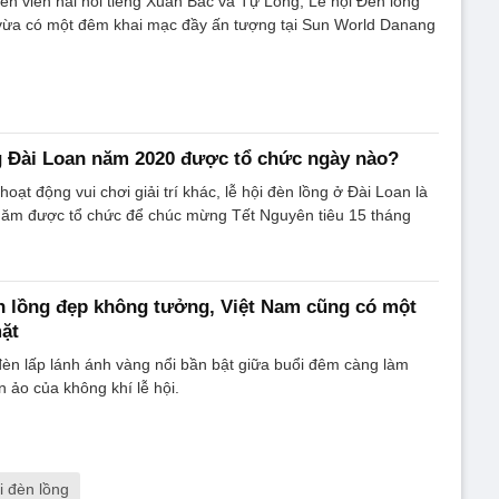
iễn viên hài nổi tiếng Xuân Bắc và Tự Long, Lễ hội Đèn lồng
vừa có một đêm khai mạc đầy ấn tượng tại Sun World Danang
g Đài Loan năm 2020 được tổ chức ngày nào?
hoạt động vui chơi giải trí khác, lễ hội đèn lồng ở Đài Loan là
năm được tổ chức để chúc mừng Tết Nguyên tiêu 15 tháng
èn lồng đẹp không tưởng, Việt Nam cũng có một
ặt
èn lấp lánh ánh vàng nổi bần bật giữa buổi đêm càng làm
 ảo của không khí lễ hội.
i đèn lồng