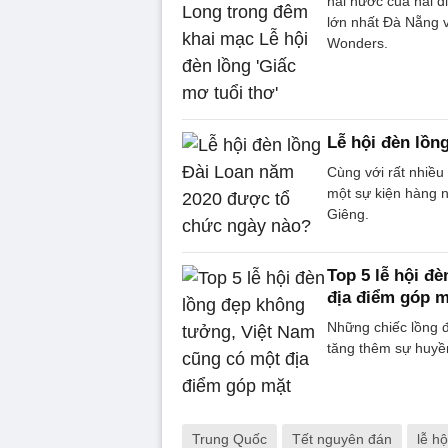
hài hước của hai d
lớn nhất Đà Nẵng 
Wonders.
Lễ hội đèn lồn
Cùng với rất nhiều 
một sự kiện hàng 
Giêng.
Top 5 lễ hội đ
địa điểm góp m
Những chiếc lồng đ
tăng thêm sự huyền
Trung Quốc
Tết nguyên đán
lễ hộ