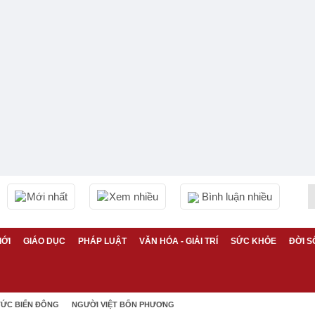
Mới nhất
Xem nhiều
Bình luận nhiều
IỚI
GIÁO DỤC
PHÁP LUẬT
VĂN HÓA - GIẢI TRÍ
SỨC KHỎE
ĐỜI S
TỨC BIỂN ĐÔNG
NGƯỜI VIỆT BỐN PHƯƠNG