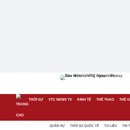
THỜI SỰ
VTC NEWS TV
KINH TẾ
THỂ THAO
THẾ G
QUÂN SỰ
THỜI SỰ QUỐC TẾ
TƯ LIỆU
TIN 