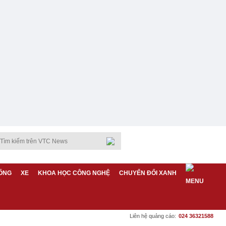
ỐNG
XE
KHOA HỌC CÔNG NGHỆ
CHUYỂN ĐỔI XANH
Liên hệ quảng cáo:
024 36321588