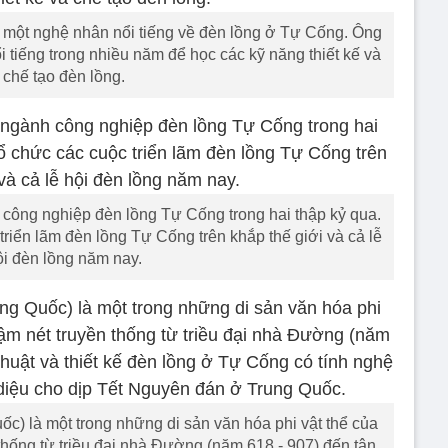
à một nghệ nhân nổi tiếng về đèn lồng ở Tự Cống. Ông
i tiếng trong nhiều năm để học các kỹ năng thiết kế và
chế tạo đèn lồng.
h công nghiệp đèn lồng Tự Cống trong hai thập kỷ qua.
riển lãm đèn lồng Tự Cống trên khắp thế giới và cả lễ
ội đèn lồng năm nay.
c) là một trong những di sản văn hóa phi vật thể của
hống từ triều đại nhà Đường (năm 618 - 907) đến tận