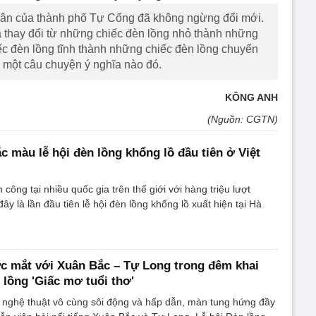
hân của thành phố Tự Cống đã không ngừng đổi mới.
thay đổi từ những chiếc đèn lồng nhỏ thành những
ếc đèn lồng tĩnh thành những chiếc đèn lồng chuyển
một câu chuyện ý nghĩa nào đó.
KÔNG ANH
(Nguồn: CGTN)
c màu lễ hội đèn lồng khổng lồ đầu tiên ở Việt
công tại nhiều quốc gia trên thế giới với hàng triệu lượt
y là lần đầu tiên lễ hội đèn lồng khổng lồ xuất hiện tại Hà
c mắt với Xuân Bắc – Tự Long trong đêm khai
 lồng 'Giấc mơ tuổi thơ'
c nghệ thuật vô cùng sôi động và hấp dẫn, màn tung hứng đầy