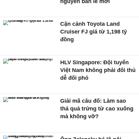
nguyên bán lẻ mới
Cận cảnh Toyota Land
Cruiser FJ giá từ 1,198 tỷ
đồng
HLV Singapore: Đội tuyển
Việt Nam không phải đối thủ
dễ đối phó
Giải mã câu đố: Làm sao
thả quả trứng từ cao xuống
mà không vỡ?