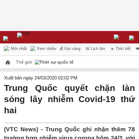
Mới nhất
Xem nhiều
💰 Giá vàng
📅 Lịch âm
☀️ Thời tiết

Thế giới
Thời sự quốc tế
Xuất bản ngày 24/03/2020 02:02 PM
Trung Quốc quyết chặn làn
sóng lây nhiễm Covid-19 thứ
hai
(VTC News) -
Trung Quốc ghi nhận thêm 78
trường hợp nhiễm virus corona hôm 24/3, với