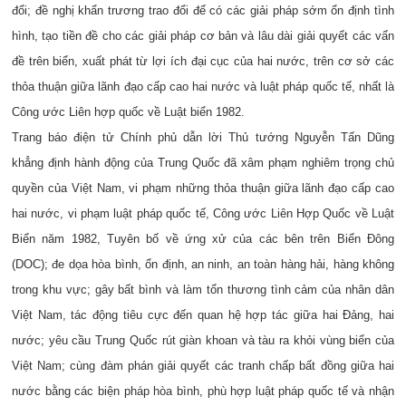
đổi; đề nghị khẩn trương trao đổi để có các giải pháp sớm ổn định tình
hình, tạo tiền đề cho các giải pháp cơ bản và lâu dài giải quyết các vấn
đề trên biển, xuất phát từ lợi ích đại cục của hai nước, trên cơ sở các
thỏa thuận giữa lãnh đạo cấp cao hai nước và luật pháp quốc tế, nhất là
Công ước Liên hợp quốc về Luật biển 1982.
Trang báo điện tử Chính phủ dẫn lời Thủ tướng Nguyễn Tấn Dũng
khẳng định hành động của Trung Quốc đã xâm phạm nghiêm trọng chủ
quyền của Việt Nam, vi phạm những thỏa thuận giữa lãnh đạo cấp cao
hai nước, vi phạm luật pháp quốc tế, Công ước Liên Hợp Quốc về Luật
Biển năm 1982, Tuyên bố về ứng xử của các bên trên Biển Đông
(DOC); đe dọa hòa bình, ổn định, an ninh, an toàn hàng hải, hàng không
trong khu vực; gây bất bình và làm tổn thương tình cảm của nhân dân
Việt Nam, tác động tiêu cực đến quan hệ hợp tác giữa hai Đảng, hai
nước; yêu cầu Trung Quốc rút giàn khoan và tàu ra khỏi vùng biển của
Việt Nam; cùng đàm phán giải quyết các tranh chấp bất đồng giữa hai
nước bằng các biện pháp hòa bình, phù hợp luật pháp quốc tế và nhận