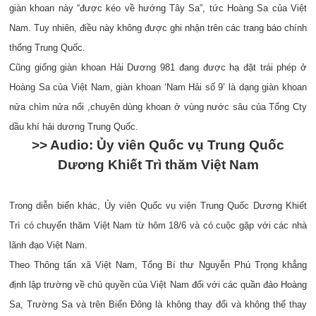
giàn khoan này “được kéo về hướng Tây Sa”, tức Hoàng Sa của Việt
Nam. Tuy nhiên, điều này không được ghi nhận trên các trang báo chính
thống Trung Quốc.
Cũng giống giàn khoan Hải Dương 981 đang được hạ đặt trái phép ở
Hoàng Sa của Việt Nam, giàn khoan ‘Nam Hải số 9’ là dạng giàn khoan
nửa chìm nửa nổi ,chuyên dùng khoan ở vùng nước sâu của Tổng Cty
dầu khí hải dương Trung Quốc.
>> Audio: Ủy viên Quốc vụ Trung Quốc
Dương Khiết Trì thăm Việt Nam
Trong diễn biến khác, Ủy viên Quốc vụ viện Trung Quốc Dương Khiết
Trì có chuyến thăm Việt Nam từ hôm 18/6 và có cuộc gặp với các nhà
lãnh đạo Việt Nam.
Theo Thông tấn xã Việt Nam, Tổng Bí thư Nguyễn Phú Trọng khẳng
định lập trường về chủ quyền của Việt Nam đối với các quần đảo Hoàng
Sa, Trường Sa và trên Biển Đông là không thay đổi và không thể thay