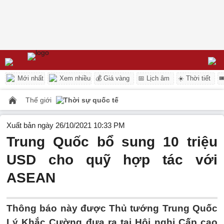
Mới nhất
Xem nhiều
💰 Giá vàng
📅 Lịch âm
☀️ Thời tiết

Thế giới
Thời sự quốc tế
Xuất bản ngày 26/10/2021 10:33 PM
Trung Quốc bổ sung 10 triệu
USD cho quỹ hợp tác với
ASEAN
Thông báo này được Thủ tướng Trung Quốc
Lý Khắc Cường đưa ra tại Hội nghị Cấp cao