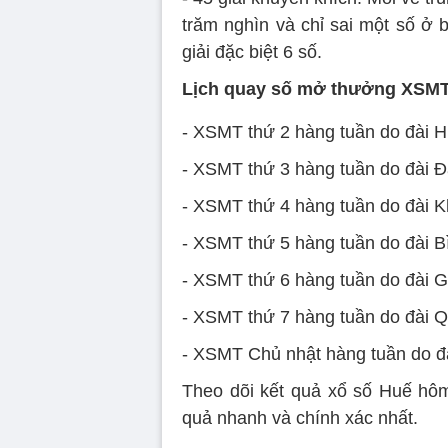
trăm nghìn và chỉ sai một số ở b
giải đặc biệt 6 số.
Lịch quay số mở thưởng XSM
- XSMT thứ 2 hàng tuần do đài 
- XSMT thứ 3 hàng tuần do đài
- XSMT thứ 4 hàng tuần do đài 
- XSMT thứ 5 hàng tuần do đài B
- XSMT thứ 6 hàng tuần do đài G
- XSMT thứ 7 hàng tuần do đài 
- XSMT Chủ nhật hàng tuần do 
Theo dõi kết quả xổ số Huế hô
quả nhanh và chính xác nhất.