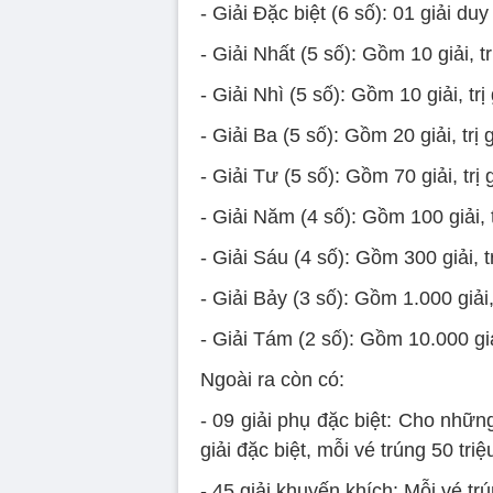
- Giải Đặc biệt (6 số): 01 giải duy 
- Giải Nhất (5 số): Gồm 10 giải, tr
- Giải Nhì (5 số): Gồm 10 giải, trị
- Giải Ba (5 số): Gồm 20 giải, trị 
- Giải Tư (5 số): Gồm 70 giải, trị 
- Giải Năm (4 số): Gồm 100 giải, t
- Giải Sáu (4 số): Gồm 300 giải, t
- Giải Bảy (3 số): Gồm 1.000 giải,
- Giải Tám (2 số): Gồm 10.000 giả
Ngoài ra còn có:
- 09 giải phụ đặc biệt: Cho nhữn
giải đặc biệt, mỗi vé trúng 50 tri
- 45 giải khuyến khích: Mỗi vé t