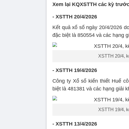
Xem lại KQXSTTH các kỳ trướ
- XSTTH 20/4/2026
Kết quả xổ số ngày 20/4/2026 do
đặc biệt là 850554 và các hạng g
XSTTH 20/4, kế
- XSTTH 19/4/2026
Công ty Xổ số kiến thiết Huế cô
biệt là 481381 và các hạng giải 
XSTTH 19/4, kế
- XSTTH 13/4/2026