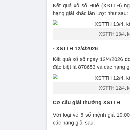
Kết quả xổ số Huế (XSTTH) ngà
hạng giải khác lần lượt như sau:
XSTTH 13/4, kế
- XSTTH 12/4/2026
Kết quả xổ số ngày 12/4/2026 do
đặc biệt là 878653 và các hạng g
XSTTH 12/4, kế
Cơ cấu giải thưởng XSTTH
Với loại vé 6 số mệnh giá 10.0
các hạng giải sau: