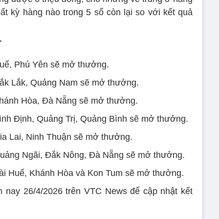
ất kỳ hàng nào trong 5 số còn lại so với kết quả
T
Huế, Phú Yên sẽ mở thưởng.
 Đắk Lắk, Quảng Nam sẽ mở thưởng.
Khánh Hòa, Đà Nẵng sẽ mở thưởng.
ình Định, Quảng Trị, Quảng Bình sẽ mở thưởng.
ia Lai, Ninh Thuận sẽ mở thưởng.
Quảng Ngãi, Đắk Nông, Đà Nẵng sẽ mở thưởng.
đài Huế, Khánh Hòa và Kon Tum sẽ mở thưởng.
m nay 26/4/2026 trên VTC News để cập nhật kết