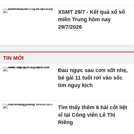
XSMT 29/7 - Kết quả xổ số
miền Trung hôm nay
29/7/2026
TIN MỚI
Đau ngực sau cơn sốt nhẹ,
bé gái 11 tuổi rơi vào sốc
tim nguy kịch
Tìm thấy thêm 6 hài cốt liệt
sĩ tại Công viên Lê Thị
Riêng