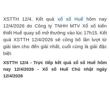
XSTTH 12/4. Kết quả
xổ số Huế
hôm nay
12/4/2026 do Công ty TNHH MTV Xổ số kiến
thiết Huế quay số mở thưởng vào lúc 17h15. Kết
quả XSTTH 12/4/2026 sẽ công bố lần lượt từ
giải tám cho đến giải nhất, cuối cùng là giải đặc
biệt.
XSTTH 12/4 - Trực tiếp kết quả xổ số Huế hôm
nay 12/4/2026 - Xổ số Huế Chủ nhật ngày
12/4/2026