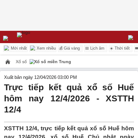
Mới nhất
Xem nhiều
💰 Giá vàng
📅 Lịch âm
☀️ Thời tiết

Xổ số
Xổ số miền Trung
Xuất bản ngày 12/04/2026 03:00 PM
Trực tiếp kết quả xổ số Huế
hôm nay 12/4/2026 - XSTTH
12/4
XSTTH 12/4, trực tiếp kết quả xổ số Huế hôm
nay 12/4/2026, xổ số Huế Chủ nhật ngày