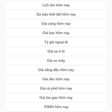
Lịch âm hôm nay
Dự báo thời tiết hôm nay
Giá vàng hôm nay
Giá bạc hôm nay
Tỷ giá ngoại tệ
Giá xe ô tô
Giá xe máy
Giá xăng dầu hôm nay
Giá tiêu hôm nay
Giá cà phê hôm nay
Giá lúa gạo hôm nay
XSMN hôm nay