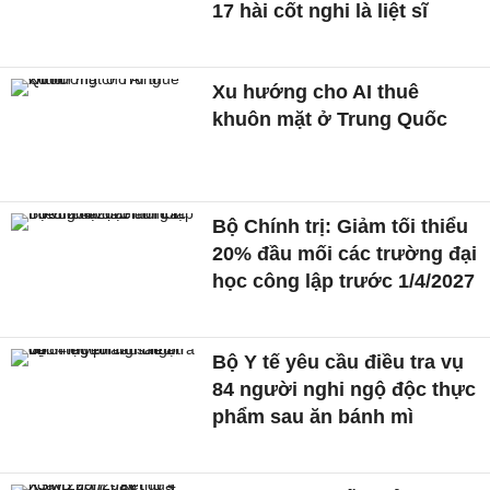
17 hài cốt nghi là liệt sĩ
Xu hướng cho AI thuê
khuôn mặt ở Trung Quốc
Bộ Chính trị: Giảm tối thiểu
20% đầu mối các trường đại
học công lập trước 1/4/2027
Bộ Y tế yêu cầu điều tra vụ
84 người nghi ngộ độc thực
phẩm sau ăn bánh mì