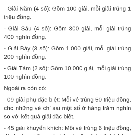
- Giải Năm (4 số): Gồm 100 giải, mỗi giải trúng 1
triệu đồng.
- Giải Sáu (4 số): Gồm 300 giải, mỗi giải trúng
400 nghìn đồng.
- Giải Bảy (3 số): Gồm 1.000 giải, mỗi giải trúng
200 nghìn đồng.
- Giải Tám (2 số): Gồm 10.000 giải, mỗi giải trúng
100 nghìn đồng.
Ngoài ra còn có:
- 09 giải phụ đặc biệt: Mỗi vé trúng 50 triệu đồng,
cho những vé chỉ sai một số ở hàng trăm nghìn
so với kết quả giải đặc biệt.
- 45 giải khuyến khích: Mỗi vé trúng 6 triệu đồng,