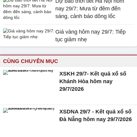
Dự báo thời tiết Hà Nội hôm
nay 29/7: Mưa từ đêm đến
sáng, cảnh báo dông lốc
Giá vàng hôm nay 29/7: Tiếp
tục giảm nhẹ
CÙNG CHUYÊN MỤC
XSKH 29/7- Kết quả xổ số
Khánh Hòa hôm nay
29/7/2026
XSDNA 29/7 - Kết quả xổ số
Đà Nẵng hôm nay 29/7/2026