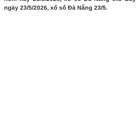
ngày 23/5/2026, xổ số Đà Nẵng 23/5.