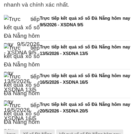
nhanh và chính xác nhất.
Trực tiếp kết quả xổ số Đà Nẵng hôm nay
9/5/2026 - XSDNA 9/5
Trực tiếp kết quả xổ số Đà Nẵng hôm nay
13/5/2026 - XSDNA 13/5
Trực tiếp kết quả xổ số Đà Nẵng hôm nay
16/5/2026 - XSDNA 16/5
Trực tiếp kết quả xổ số Đà Nẵng hôm nay
20/5/2026 - XSDNA 20/5