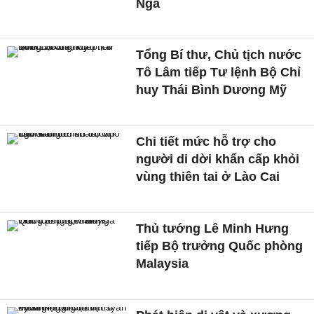
Nga
Tổng Bí thư, Chủ tịch nước
Tô Lâm tiếp Tư lệnh Bộ Chỉ
huy Thái Bình Dương Mỹ
Chi tiết mức hỗ trợ cho
người di dời khẩn cấp khỏi
vùng thiên tai ở Lào Cai
Thủ tướng Lê Minh Hưng
tiếp Bộ trưởng Quốc phòng
Malaysia