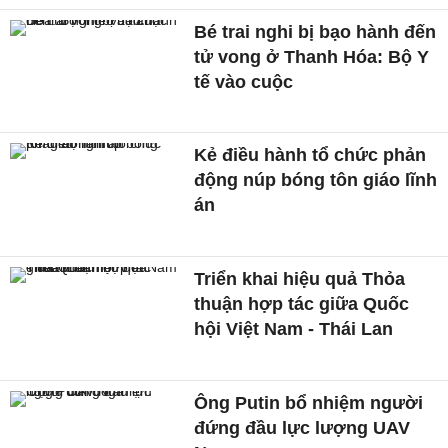
Bé trai nghi bị bạo hành đến
tử vong ở Thanh Hóa: Bộ Y
tế vào cuộc
Kẻ điều hành tổ chức phản
động núp bóng tôn giáo lĩnh
án
Triển khai hiệu quả Thỏa
thuận hợp tác giữa Quốc
hội Việt Nam - Thái Lan
Ông Putin bổ nhiệm người
đứng đầu lực lượng UAV