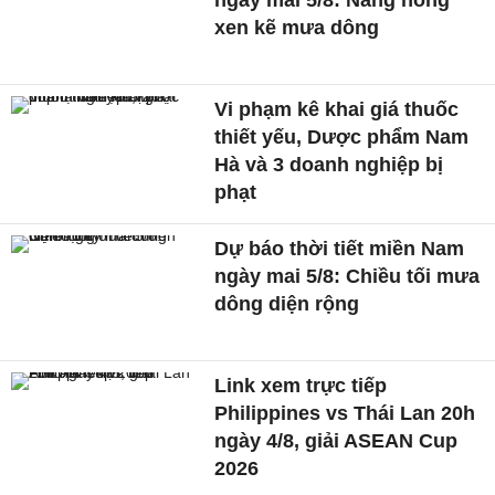
ngày mai 5/8: Nắng nóng
xen kẽ mưa dông
Vi phạm kê khai giá thuốc
thiết yếu, Dược phẩm Nam
Hà và 3 doanh nghiệp bị
phạt
Dự báo thời tiết miền Nam
ngày mai 5/8: Chiều tối mưa
dông diện rộng
Link xem trực tiếp
Philippines vs Thái Lan 20h
ngày 4/8, giải ASEAN Cup
2026