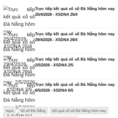
Trực tiếp kết quả xổ số Đà Nẵng hôm nay
25/4/2026 - XSDNA 25/4
Trực tiếp kết quả xổ số Đà Nẵng hôm nay
29/4/2026 - XSDNA 29/4
Trực tiếp kết quả xổ số Đà Nẵng hôm nay
2/5/2026 - XSDNA 2/5
Trực tiếp kết quả xổ số Đà Nẵng hôm nay
6/5/2026 - XSDNA 6/5
kqxs
Xổ số Đà Nẵng
kết quả xổ số Đà Nẵng hôm nay