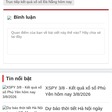
Trực tiếp kết quả xổ số Đà Nẵng hôm nay
Bình luận
Tin nổi bật
XSPY 3/8 - Kết quả xổ số Phú
Yên hôm nay 3/8/2026
Dự báo thời tiết Hà Nội ngày