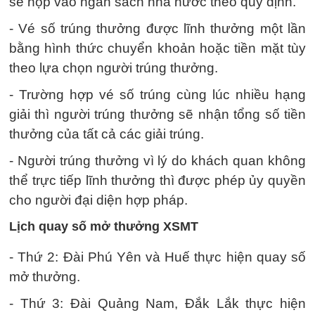
sẽ nộp vào ngân sách nhà nước theo quy định.
- Vé số trúng thưởng được lĩnh thưởng một lần
bằng hình thức chuyển khoản hoặc tiền mặt tùy
theo lựa chọn người trúng thưởng.
- Trường hợp vé số trúng cùng lúc nhiều hạng
giải thì người trúng thưởng sẽ nhận tổng số tiền
thưởng của tất cả các giải trúng.
- Người trúng thưởng vì lý do khách quan không
thể trực tiếp lĩnh thưởng thì được phép ủy quyền
cho người đại diện hợp pháp.
Lịch quay số mở thưởng XSMT
- Thứ 2: Đài Phú Yên và Huế thực hiện quay số
mở thưởng.
- Thứ 3: Đài Quảng Nam, Đắk Lắk thực hiện