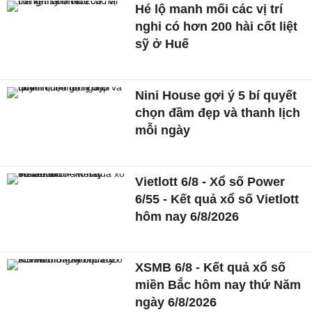
Hé lộ manh mối các vị trí
nghi có hơn 200 hài cốt liệt
sỹ ở Huế
Nini House gợi ý 5 bí quyết
chọn đầm đẹp và thanh lịch
mỗi ngày
Vietlott 6/8 - Xổ số Power
6/55 - Kết quả xổ số Vietlott
hôm nay 6/8/2026
XSMB 6/8 - Kết quả xổ số
miền Bắc hôm nay thứ Năm
ngày 6/8/2026