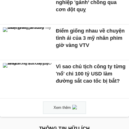
nghiệp 'gánh’ chồng qua
cơn đột quỵ
Điểm giống nhau về chuyện
tình ái của 3 mỹ nhân phim
giờ vàng VTV
Vì sao chủ tịch công ty từng
'nổ' chi 100 tỷ USD làm
đường sắt cao tốc bị bắt?
Xem thêm
THÔNG TIN HỮU ÍCH