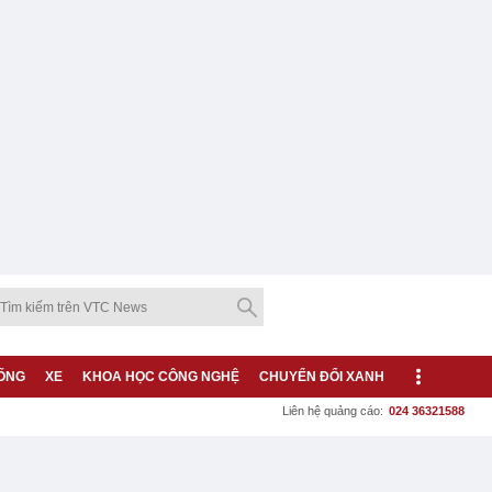
ỐNG
XE
KHOA HỌC CÔNG NGHỆ
CHUYỂN ĐỔI XANH
Liên hệ quảng cáo:
024 36321588