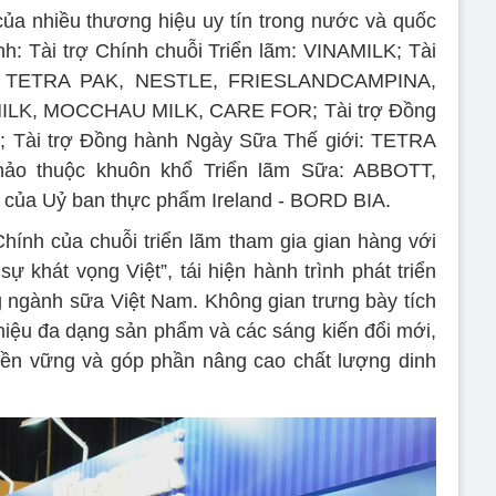
của nhiều thương hiệu uy tín trong nước và quốc
ành: Tài trợ Chính chuỗi Triển lãm: VINAMILK; Tài
a: TETRA PAK, NESTLE, FRIESLANDCAMPINA,
ILK, MOCCHAU MILK, CARE FOR; Tài trợ Đồng
Tài trợ Đồng hành Ngày Sữa Thế giới: TETRA
hảo thuộc khuôn khổ Triển lãm Sữa: ABBOTT,
ủa Uỷ ban thực phẩm Ireland - BORD BIA.
 Chính của chuỗi triển lãm tham gia gian hàng với
 khát vọng Việt”, tái hiện hành trình phát triển
 ngành sữa Việt Nam. Không gian trưng bày tích
thiệu đa dạng sản phẩm và các sáng kiến đổi mới,
 bền vững và góp phần nâng cao chất lượng dinh