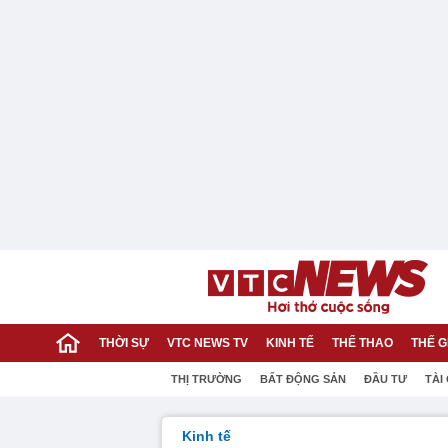
THỜI SỰ
VTC NEWS TV
KINH TẾ
THỂ THAO
THẾ G
THỊ TRƯỜNG
BẤT ĐỘNG SẢN
ĐẦU TƯ
TÀI
Kinh tế