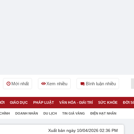
Mới nhất
Xem nhiều
Bình luận nhiều
IỚI
GIÁO DỤC
PHÁP LUẬT
VĂN HÓA - GIẢI TRÍ
SỨC KHỎE
ĐỜI S
 CHÍNH
DOANH NHÂN
DU LỊCH
TIN GIÁ VÀNG
ĐIỆN HẠT NHÂN
Xuất bản ngày 10/04/2026 02:36 PM