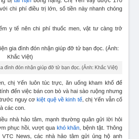
ung bị
tai nạn
bỏng nặng. Chị Yến vay được 170
ới chi phí điều trị lớn, số tiền này nhanh chóng
m y tế nên chi phí thuốc men, vật tư càng trở
a đình đón nhận giúp đỡ tử bạn đọc. (Ảnh: Khắc Việt)
n, chị Yến luôn túc trực, ăn uống kham khổ để
ị tính đến việc bán con bò và hai sào ruộng nhưng
 trước nguy cơ
kiệt quệ về kinh tế
, chị Yến vẫn cố
à các con.
hiều nhà hảo tâm, mạnh thường quân gửi lời hỏi
ớm phục hồi, vượt qua
khó khăn
, bệnh tật. Thông
ử VTC News, các nhà hảo tâm gửi ủng hộ anh