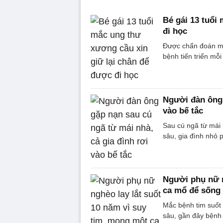
Bé gái 13 tuổi
đi học
Được chẩn đoán mắc
bệnh tiến triển mỗ
Người đàn ông 
vào bế tắc
Sau cú ngã từ mái
sâu, gia đình nhỏ 
Người phụ nữ n
ca mổ để sống
Mắc bệnh tim suốt 
sâu, gần đây bệnh 