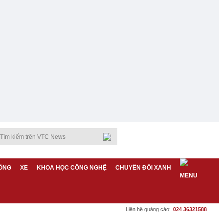
ỐNG
XE
KHOA HỌC CÔNG NGHỆ
CHUYỂN ĐỔI XANH
Liên hệ quảng cáo:
024 36321588