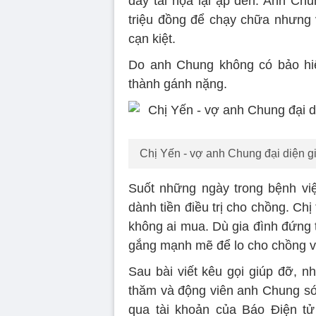
đây tai họa lại ập đến. Anh Ch
triệu đồng để chạy chữa nhưng v
cạn kiệt.
Do anh Chung không có bảo hiể
thành gánh nặng.
Chị Yến - vợ anh Chung đại diện gi
Suốt những ngày trong bệnh việ
dành tiền điều trị cho chồng. Ch
không ai mua. Dù gia đình đứng
gắng mạnh mẽ để lo cho chồng v
Sau bài viết kêu gọi giúp đỡ, n
thăm và động viên anh Chung s
qua tài khoản của Báo Điện t