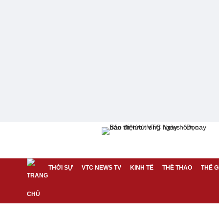
THỜI SỰ
VTC NEWS TV
KINH TẾ
THỂ THAO
THẾ G