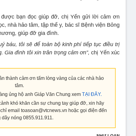
n được bạn đọc giúp đỡ, chị Yến gửi lời cảm ơn
, nhà hảo tâm, tập thể y, bác sĩ Bệnh viện Bỏng
thương, giúp đỡ gia đình.
 báu, tôi sẽ để toàn bộ kinh phí tiếp tục điều trị
 Gia đình tôi xin trân trọng cảm ơn”,
chị Yến xúc
ân thành cảm ơn tấm lòng vàng của các nhà hảo
tâm.
vàng ủng hộ anh Giáp Văn Chung xem
TẠI ĐÂY.
cảnh khó khăn cần sự chung tay giúp đỡ, xin hãy
ịa chỉ email toasoan@vtcnews.vn hoặc gọi điện đến
 dây nóng 0855.911.911.
NHƯ LOAN