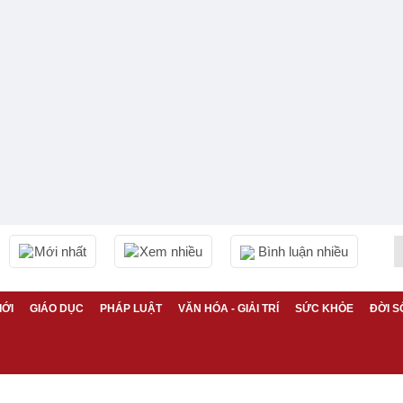
Mới nhất
Xem nhiều
Bình luận nhiều
IỚI
GIÁO DỤC
PHÁP LUẬT
VĂN HÓA - GIẢI TRÍ
SỨC KHỎE
ĐỜI S