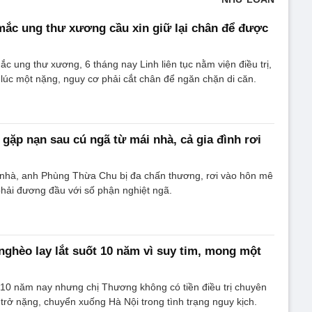
 mắc ung thư xương cầu xin giữ lại chân để được
 ung thư xương, 6 tháng nay Linh liên tục nằm viện điều trị,
i lúc một nặng, nguy cơ phải cắt chân để ngăn chặn di căn.
gặp nạn sau cú ngã từ mái nhà, cả gia đình rơi
 nhà, anh Phùng Thừa Chu bị đa chấn thương, rơi vào hôn mê
phải đương đầu với số phận nghiệt ngã.
ghèo lay lắt suốt 10 năm vì suy tim, mong một
10 năm nay nhưng chị Thương không có tiền điều trị chuyên
trở nặng, chuyển xuống Hà Nội trong tình trạng nguy kịch.