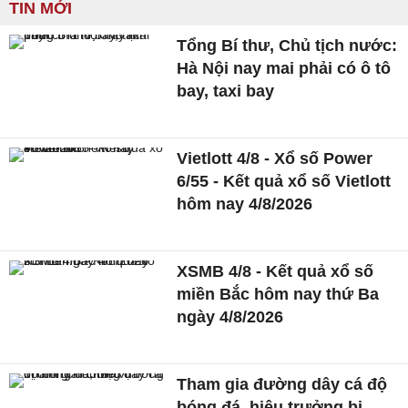
TIN MỚI
Tổng Bí thư, Chủ tịch nước:
Hà Nội nay mai phải có ô tô
bay, taxi bay
Vietlott 4/8 - Xổ số Power
6/55 - Kết quả xổ số Vietlott
hôm nay 4/8/2026
XSMB 4/8 - Kết quả xổ số
miền Bắc hôm nay thứ Ba
ngày 4/8/2026
Tham gia đường dây cá độ
bóng đá, hiệu trưởng bị