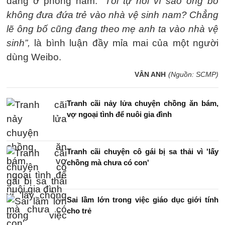
đang ở phòng nam.
“Tôi tự hỏi vì sao ông bố
không đưa đứa trẻ vào nhà vệ sinh nam? Chẳng
lẽ ông bố cũng đang theo mẹ anh ta vào nhà vệ
sinh”,
là bình luận đầy mỉa mai của một người
dùng Weibo.
VÂN ANH
(Nguồn: SCMP)
Tranh cãi nảy lửa chuyện chồng ăn bám,
vợ ngoại tình để nuôi gia đình
Tranh cãi chuyện cô gái bị sa thải vì 'lấy
chồng mà chưa có con'
Sai lầm lớn trong việc giáo dục giới tính
cho trẻ