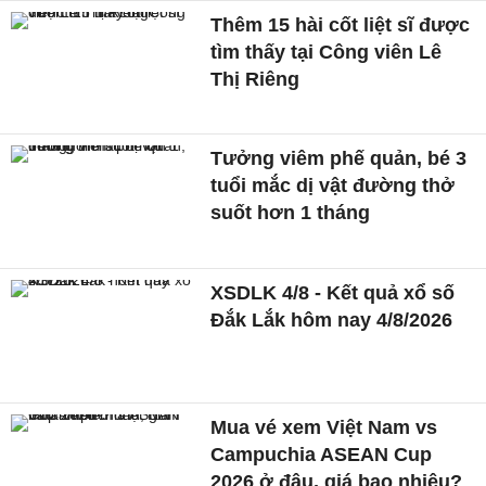
Thêm 15 hài cốt liệt sĩ được
tìm thấy tại Công viên Lê
Thị Riêng
Tưởng viêm phế quản, bé 3
tuổi mắc dị vật đường thở
suốt hơn 1 tháng
XSDLK 4/8 - Kết quả xổ số
Đắk Lắk hôm nay 4/8/2026
Mua vé xem Việt Nam vs
Campuchia ASEAN Cup
2026 ở đâu, giá bao nhiêu?