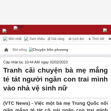
Mới nhất
Xem nhiều
💰 Giá vàng
📅 Lịch âm
☀️ Thời tiết

Đời sống
Chuyện bốn phương
Cập nhật lúc 10:44 AM ngày 02/02/2023
Tranh cãi chuyện bà mẹ mắng
té tát người ngăn con trai mình
vào nhà vệ sinh nữ
(VTC News) -
Việc một bà mẹ Trung Quốc nổi
giận mắng té tát cô gái ngăn con trai mình