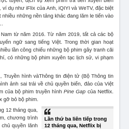
trực tuyến, dịch vụ xem phim trả tiền xuyên biên
 ví dụ như iFlix của Anh, iQIYI và WeTV, đặc biệt
ất nhiều những nền tảng khác đang lăm le tiến vào
+…
iệt Nam từ năm 2016. Từ năm 2019, tất cả các bộ
yển ngữ sang tiếng Việt. Trong thời gian hoạt
hiều lần công chiếu những bộ phim gây tranh cãi
hí, có những bộ phim xuyên tạc lịch sử, vi phạm
 Truyền hình vàThông tin điện tử (Bộ Thông tin
ình ảnh sai trái về chủ quyền biển, đảo của Việt
im của bộ phim truyền hình
Pine Gap
của Netflix.
x gỡ bỏ bộ phim.
ong 12 tháng qua,
im, chương trình
Lần thứ ba liên tiếp trong
m chủ quyền lãnh
12 tháng qua, Netflix bị