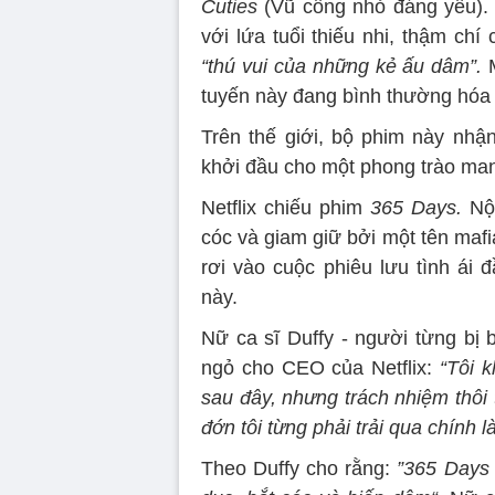
Cuties
(Vũ công nhỏ đáng yêu). 
với lứa tuổi thiếu nhi, thậm chí
“thú vui của những kẻ ấu dâm”.
M
tuyến này đang bình thường hóa
Trên thế giới, bộ phim này nhận
khởi đầu cho một phong trào mang 
Netflix chiếu phim
365 Days.
Nội
cóc và giam giữ bởi một tên mafia.
rơi vào cuộc phiêu lưu tình ái
này.
Nữ ca sĩ Duffy - người từng bị
ngỏ cho CEO của Netflix:
“Tôi 
sau đây, nhưng trách nhiệm thôi t
đớn tôi từng phải trải qua chính là
Theo Duffy cho rằng:
”365 Days 