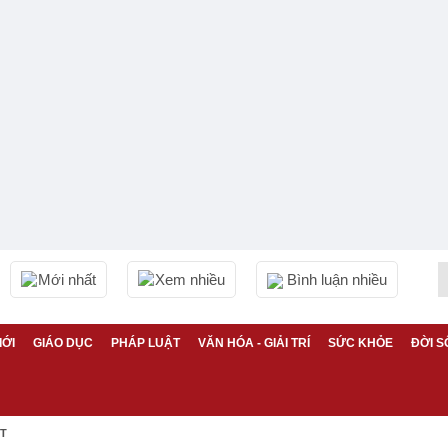
Mới nhất
Xem nhiều
Bình luận nhiều
IỚI
GIÁO DỤC
PHÁP LUẬT
VĂN HÓA - GIẢI TRÍ
SỨC KHỎE
ĐỜI S
ỆT