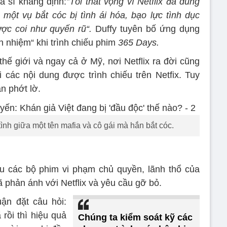
a sĩ khẳng định:
”Tôi thất vọng vì Netflix đã dung
 một vụ bắt cóc bị tình ái hóa, bạo lực tình dục
ợc coi như quyến rũ“.
Duffy tuyên bố ứng dụng
h nhiệm“ khi trình chiếu phim
365 Days.
hế giới và ngay cả ở Mỹ, nơi Netflix ra đời cũng
i các nội dung được trình chiếu trên Netfix. Tuy
n phớt lờ.
ình giữa một tên mafia và cô gái mà hắn bắt cóc.
iếu các bộ phim vi phạm chủ quyền, lãnh thổ của
 phản ánh với Netflix và yêu cầu gỡ bỏ.
uận đặt câu hỏi:
rồi thì hiệu quả
Chúng ta kiểm soát kỹ các