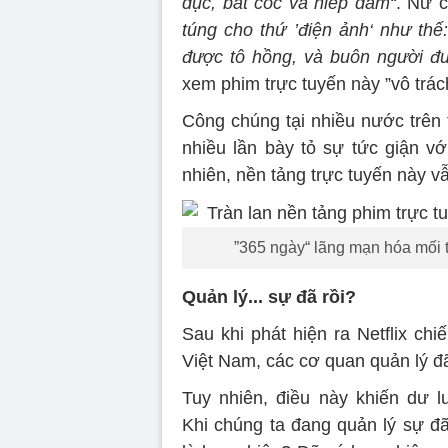
dục, bắt cóc và hiếp dâm“
. Nữ c
túng cho thứ ’điện ảnh‘ như thế:
được tô hồng, và buôn người đư
xem phim trực tuyến này ”vô trác
Công chúng tại nhiều nước trên t
nhiều lần bày tỏ sự tức giận vớ
nhiên, nền tảng trực tuyến này vẫ
”365 ngày“ lãng mạn hóa mối t
Quản lý... sự đã rồi?
Sau khi phát hiện ra Netflix ch
Việt Nam, các cơ quan quản lý đã
Tuy nhiên, điều này khiến dư l
Khi chúng ta đang quản lý sự đã 