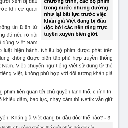
người xem bị đầu
chương trình, các bộ phim
trong nước nhưng dường
ước khi cơ quan
như lại bất lực trước việc
khán giả Việt đang bị đầu
hông tin Điện tử
độc bởi các nền tảng trực
tuyến xuyên biên giới.
ong đó nêu rõ nội
i dùng Việt Nam
 luật hiện hành. Nhiều bộ phim được phát trên
 dung không được biên tập phù hợp truyền thống
t Nam. Việc chuyển ngữ tiếng Việt sử dụng từ thô
 tiếng Việt, không phù hợp với đối tượng khán giả
g phim liên quan tới chủ quyền lãnh thổ, chính trị,
ố khiêu dâm, bạo lực, nhạy cảm thì Netfix vẫn giữ
Netflix bị công chúng thế giới phản đối dữ dội.