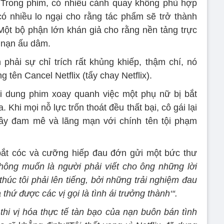
Trong phim, có nhiều cảnh quay không phù hợp
 có nhiều lo ngại cho rằng tác phẩm sẽ trở thành
ột bộ phận lớn khán giả cho rằng nền tảng trực
 nạn ấu dâm.
 phải sự chỉ trích rất khủng khiếp, thậm chí, nó
tên Cancel Netflix (tẩy chay Netflix).
 dung phim xoay quanh việc một phụ nữ bị bắt
 Khi mọi nỗ lực trốn thoát đều thất bại, cô gái lại
 đầy đam mê và lãng mạn với chính tên tội phạm
 bắt cóc và cưỡng hiếp đau đớn gửi một bức thư
không muốn là người phải viết cho ông những lời
húc tôi phải lên tiếng, bởi những trải nghiệm đau
 thứ được các vị gọi là tình ái trưởng thành‘“.
thi vị hóa thực tế tàn bạo của nạn buôn bán tình