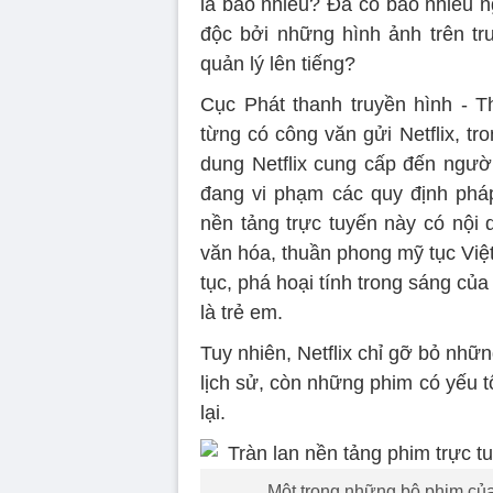
là bao nhiêu? Đã có bao nhiêu 
độc bởi những hình ảnh trên tr
quản lý lên tiếng?
Cục Phát thanh truyền hình - T
từng có công văn gửi Netflix, tr
dung Netflix cung cấp đến ngườ
đang vi phạm các quy định pháp
nền tảng trực tuyến này có nội
văn hóa, thuần phong mỹ tục Việ
tục, phá hoại tính trong sáng của
là trẻ em.
Tuy nhiên, Netflix chỉ gỡ bỏ nhữn
lịch sử, còn những phim có yếu t
lại.
Một trong những bộ phim của 