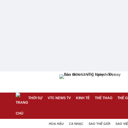
THỜI SỰ
VTC NEWS TV
KINH TẾ
THỂ THAO
THẾ G
HOA HẬU
CA NHẠC
SAO THẾ GIỚI
SAO VI