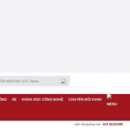
ỐNG
XE
KHOA HỌC CÔNG NGHỆ
CHUYỂN ĐỔI XANH
Liên hệ quảng cáo:
024 36321588