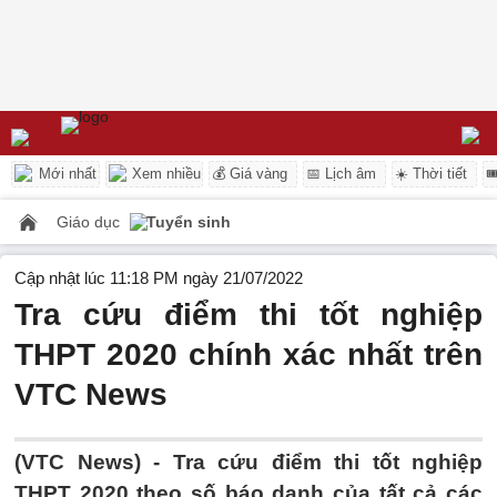
Mới nhất
Xem nhiều
💰 Giá vàng
📅 Lịch âm
☀️ Thời tiết

Giáo dục
Tuyển sinh
Cập nhật lúc 11:18 PM ngày 21/07/2022
Tra cứu điểm thi tốt nghiệp
THPT 2020 chính xác nhất trên
VTC News
(VTC News) -
Tra cứu điểm thi tốt nghiệp
THPT 2020 theo số báo danh của tất cả các