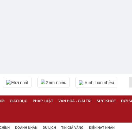
Mới nhất
Xem nhiều
Bình luận nhiều
IỚI
GIÁO DỤC
PHÁP LUẬT
VĂN HÓA - GIẢI TRÍ
SỨC KHỎE
ĐỜI S
 CHÍNH
DOANH NHÂN
DU LỊCH
TIN GIÁ VÀNG
ĐIỆN HẠT NHÂN