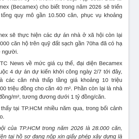
mex (Becamex) cho biết trong năm 2026 sẽ triển
 tổng quy mô gần 10.500 căn, phục vụ khoảng
mex sẽ thực hiện các dự án nhà ở xã hội còn lại
000 căn hộ trên quỹ đất sạch gần 70ha đã có hạ
 người.
VTC News về mức giá cụ thể, đại diện Becamex
huộc 4 dự án dự kiến khởi công ngày 2/7 tới đây,
 các căn nhà thấp tầng giá khoảng 10 triệu
 triệu đồng cho căn 40 m². Phần còn lại là nhà
u đồng/m², tương đương dưới 1 tỷ đồng/căn.
thấy tại TP.HCM nhiều năm qua, trong bối cảnh
o.
 hội của TP.HCM trong năm 2026 là 28.000 căn,
iện tại hồ sơ đang nộp xin giấy phép xây dựng là