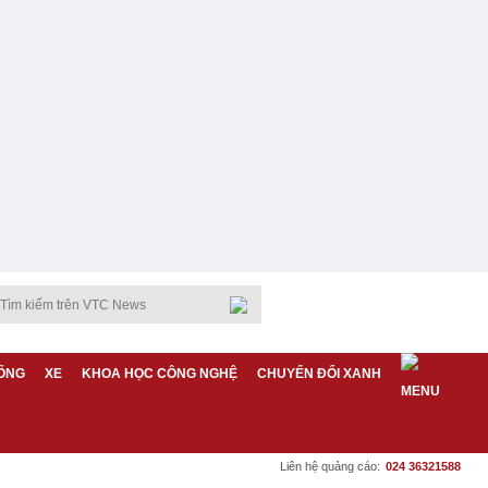
ỐNG
XE
KHOA HỌC CÔNG NGHỆ
CHUYỂN ĐỔI XANH
Liên hệ quảng cáo:
024 36321588