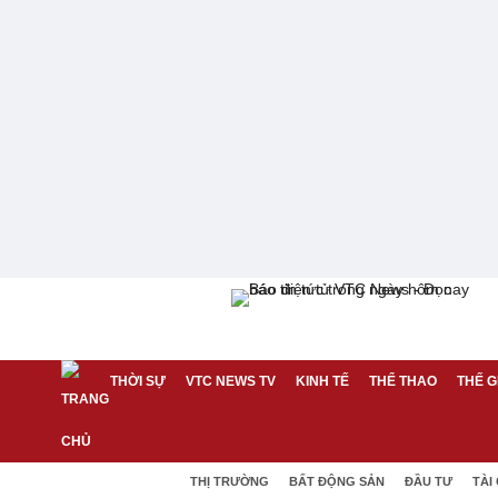
THỜI SỰ
VTC NEWS TV
KINH TẾ
THỂ THAO
THẾ G
THỊ TRƯỜNG
BẤT ĐỘNG SẢN
ĐẦU TƯ
TÀI