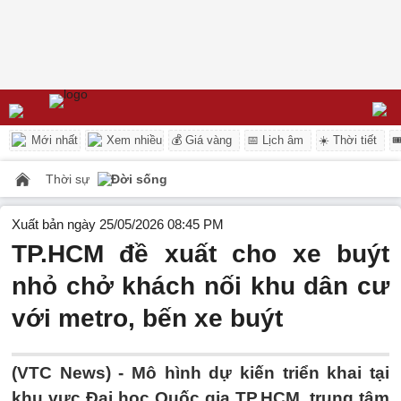
Mới nhất
Xem nhiều
💰 Giá vàng
📅 Lịch âm
☀️ Thời tiết

Thời sự
Đời sống
Xuất bản ngày 25/05/2026 08:45 PM
TP.HCM đề xuất cho xe buýt
nhỏ chở khách nối khu dân cư
với metro, bến xe buýt
(VTC News) -
Mô hình dự kiến triển khai tại
khu vực Đại học Quốc gia TP.HCM, trung tâm