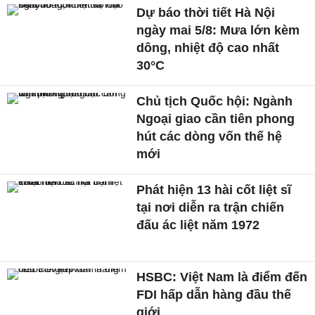
Dự báo thời tiết Hà Nội
ngày mai 5/8: Mưa lớn kèm
dông, nhiệt độ cao nhất
30°C
Chủ tịch Quốc hội: Ngành
Ngoại giao cần tiên phong
hút các dòng vốn thế hệ
mới
Phát hiện 13 hài cốt liệt sĩ
tại nơi diễn ra trận chiến
đấu ác liệt năm 1972
HSBC: Việt Nam là điểm đến
FDI hấp dẫn hàng đầu thế
giới