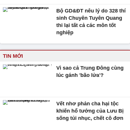
Bộ GD&ĐT nêu lý do 328 thí
sinh Chuyên Tuyên Quang
thi lại tất cả các môn tốt
nghiệp
TIN MỚI
Vì sao cả Trung Đông cùng
lúc gánh 'bão lửa'?
Vết nhơ phản cha hại tộc
khiến hổ tướng của Lưu Bị
sống tủi nhục, chết cô đơn