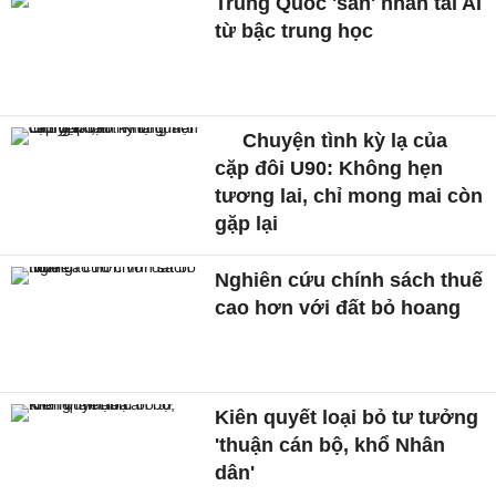
Trung Quốc 'săn' nhân tài AI
từ bậc trung học
Chuyện tình kỳ lạ của
cặp đôi U90: Không hẹn
tương lai, chỉ mong mai còn
gặp lại
Nghiên cứu chính sách thuế
cao hơn với đất bỏ hoang
Kiên quyết loại bỏ tư tưởng
'thuận cán bộ, khổ Nhân
dân'