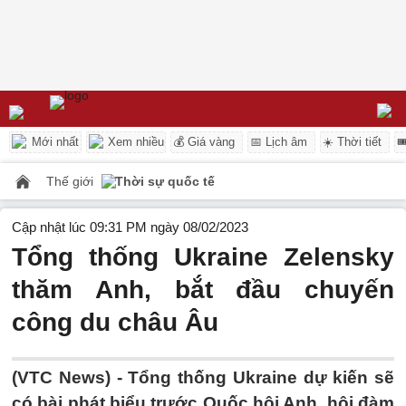
Mới nhất
Xem nhiều
💰 Giá vàng
📅 Lịch âm
☀️ Thời tiết

Thế giới
Thời sự quốc tế
Cập nhật lúc 09:31 PM ngày 08/02/2023
Tổng thống Ukraine Zelensky
thăm Anh, bắt đầu chuyến
công du châu Âu
(VTC News) -
Tổng thống Ukraine dự kiến sẽ
có bài phát biểu trước Quốc hội Anh, hội đàm