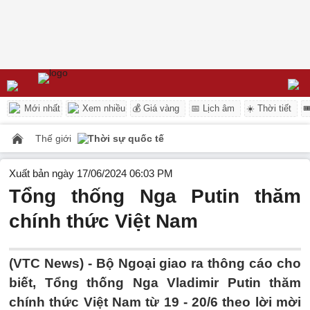
Mới nhất
Xem nhiều
💰 Giá vàng
📅 Lịch âm
☀️ Thời tiết

Thế giới
Thời sự quốc tế
Xuất bản ngày 17/06/2024 06:03 PM
Tổng thống Nga Putin thăm
chính thức Việt Nam
(VTC News) -
Bộ Ngoại giao ra thông cáo cho
biết, Tổng thống Nga Vladimir Putin thăm
chính thức Việt Nam từ 19 - 20/6 theo lời mời