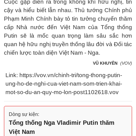
Cuộc gặp diễn ra trong không khí hữu nghị, tin
cậy và hiểu biết lẫn nhau. Thủ tướng Chính phủ
Phạm Minh Chính bày tỏ tin tưởng chuyến thăm
cấp Nhà nước đến Việt Nam của Tổng thống
Putin sẽ là mốc quan trọng làm sâu sắc hơn
quan hệ hữu nghị truyền thống lâu đời và Đối tác
chiến lược toàn diện Việt Nam - Nga.
VŨ KHUYÊN
(VOV)
Link: https://vov.vn/chinh-tri/tong-thong-putin-
ung-ho-de-nghi-cua-viet-nam-som-trien-khai-
mot-so-du-an-quy-mo-lon-post1102618.vov
Dòng sự kiện:
Tổng thống Nga Vladimir Putin thăm
Việt Nam