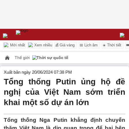
Mới nhất
Xem nhiều
💰 Giá vàng
📅 Lịch âm
☀️ Thời tiết

Thế giới
Thời sự quốc tế
Xuất bản ngày 20/06/2024 07:38 PM
Tổng thống Putin ủng hộ đề
nghị của Việt Nam sớm triển
khai một số dự án lớn
Tổng thống Nga Putin khẳng định chuyến
thăm Việt Nam là dịp quan trọng để hai bên