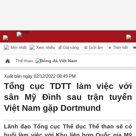
Mới nhất
Xem nhiều
💰 Giá vàng
📅 Lịch âm
☀️ Thời tiết

Thể thao
Bóng đá Việt Nam
Xuất bản ngày 02/12/2022 08:49 PM
Tổng cục TDTT làm việc với
sân Mỹ Đình sau trận tuyển
Việt Nam gặp Dortmund
Lãnh đạo Tổng cục Thể dục Thể thao sẽ có
buổi làm việc với Khu liên hợp Quốc gia Mỹ