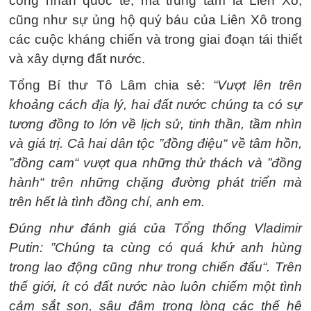
công nhân quốc tế, mà trung tâm là Liên Xô;
cũng như sự ủng hộ quý báu của Liên Xô trong
các cuộc kháng chiến và trong giai đoạn tái thiết
và xây dựng đất nước.
Tổng Bí thư Tô Lâm chia sẻ:
“Vượt lên trên
khoảng cách địa lý, hai đất nước chúng ta có sự
tương đồng to lớn về lịch sử, tinh thần, tầm nhìn
và giá trị. Cả hai dân tộc ”đồng điệu“ về tâm hồn,
”đồng cam“ vượt qua những thử thách và ”đồng
hành“ trên những chặng đường phát triển mà
trên hết là tình đồng chí, anh em.
Đúng như đánh giá của Tổng thống Vladimir
Putin: ”Chúng ta cùng có quá khứ anh hùng
trong lao động cũng như trong chiến đấu“. Trên
thế giới, ít có đất nước nào luôn chiếm một tình
cảm sắt son, sâu đậm trong lòng các thế hệ